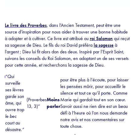
Le livre des Proverbes
, dans l’Ancien Testament, peut être une
source d’inspiration pour nous aider à trouver une bonne habitude
à adopter et à cultiver. Ce livre est attribué au
roi Salomon
qui reçut
sa sagesse de Dieu. Le fils du roi David préféra
la sagesse
à
l’argent ; Dieu lui fit alors don des deux. Inspiré par l’Esprit Saint,
suivons les conseils du Roi Salomon, en adoptant un de ses versets
pour cette année, et recherchons la sagesse de Dieu.
“Qui
pour être plus à l’écoute, pour laisser
surveille
les pensées mûrir, pour accueillir le
ses lèvres
silence et tout ce qu’il porte. Comme
garde son
(Proverbes
Moins
Marie qui gardait tout en son cœur.
âme, qui
13, 3)”
parler
Savoir aussi ne rien dire est un beau
ouvre trop
défi à l’heure où l’on nous demande
le bec
notre avis et nos commentaires sur
court au
toute chose.
désastre.”