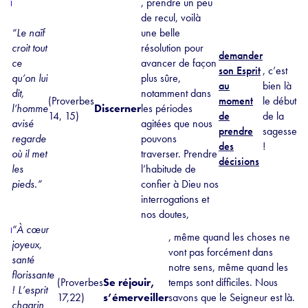
, prendre un peu
de recul, voilà
“Le naïf
une belle
croit tout
résolution pour
demander
ce
avancer de façon
son Esprit
, c’est
qu’on lui
plus sûre,
au
bien là
dit,
notamment dans
(Proverbes
moment
le début
l’homme
Discerner
les périodes
14, 15)
de
de la
avisé
agitées que nous
prendre
sagesse
regarde
pouvons
des
!
où il met
traverser. Prendre
décisions
les
l’habitude de
pieds.”
confier à Dieu nos
interrogations et
nos doutes,
“À cœur
, même quand les choses ne
joyeux,
vont pas forcément dans
santé
notre sens, même quand les
florissante
(Proverbes
Se réjouir,
temps sont difficiles. Nous
! L’esprit
17,22)
s’émerveiller
savons que le Seigneur est là.
chagrin