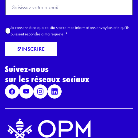
F
r
o
m
A
Je consens à ce que ce site stocke mes informations envoyées afin qu’ils
E
c
puissent répondre à ma requête.
*
m
c
a
o
S'INSCRIRE
i
r
l
d
*
Suivez-nous
R
G
sur les réseaux sociaux
P
D
*