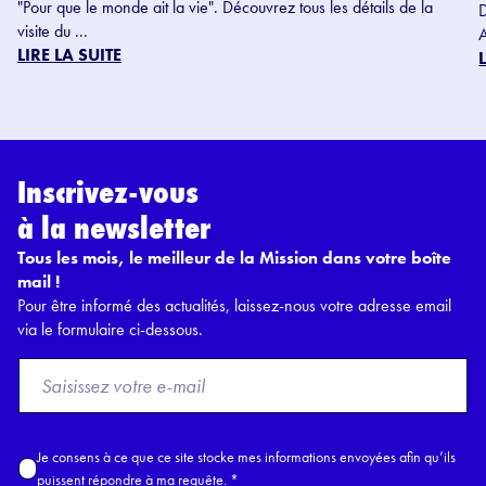
"Pour que le monde ait la vie". Découvrez tous les détails de la
visite du ...
LIRE LA SUITE
Inscrivez-vous
à la newsletter
Tous les mois, le meilleur de la Mission dans votre boîte
mail !
Pour être informé des actualités, laissez-nous votre adresse email
via le formulaire ci-dessous.
F
r
o
m
A
Je consens à ce que ce site stocke mes informations envoyées afin qu’ils
E
c
puissent répondre à ma requête.
*