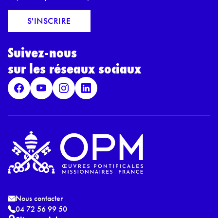
m
c
a
o
S'INSCRIRE
i
r
l
d
*
Suivez-nous
R
G
sur les réseaux sociaux
P
D
*
Nous contacter
04 72 56 99 50