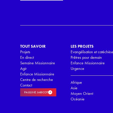
i
r
l
d
*
R
G
P
D
*
TOUT SAVOIR
LES PROJETS
Projets
Evangélisation et catéchès
En direct
Prêtres pour demain
Semaine Missionnaire
Enfance Missionnaire
Agir
Urgence
Enfance Missionnaire
Centre de recherche
Afrique
Contact
Asie
PAULINE JARICOT
Moyen Orient
Océanie