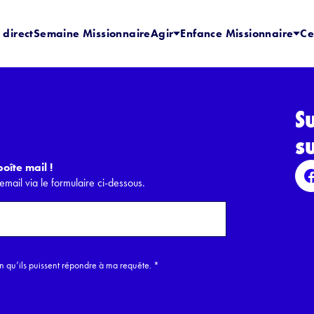
 direct
Semaine Missionnaire
Agir
Enfance Missionnaire
Ce
S
s
oîte mail !
email via le formulaire ci-dessous.
in qu’ils puissent répondre à ma requête.
*