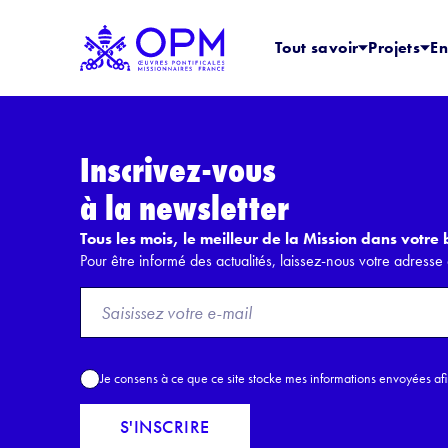
Tout savoir
Projets
En
Inscrivez-vous
à la newsletter
Tous les mois, le meilleur de la Mission dans votre b
Pour être informé des actualités, laissez-nous votre adresse 
F
r
o
m
A
Je consens à ce que ce site stocke mes informations envoyées af
E
c
m
c
S'INSCRIRE
a
o