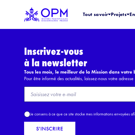
Tout savoir
Projets
En
Inscrivez-vous
à la newsletter
Tous les mois, le meilleur de la Mission dans votre b
Pour être informé des actualités, laissez-nous votre adresse 
F
r
o
m
A
Je consens à ce que ce site stocke mes informations envoyées af
E
c
m
c
S'INSCRIRE
a
o