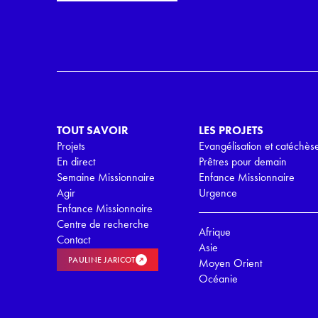
i
r
l
d
*
R
G
P
D
*
TOUT SAVOIR
LES PROJETS
Projets
Evangélisation et catéchès
En direct
Prêtres pour demain
Semaine Missionnaire
Enfance Missionnaire
Agir
Urgence
Enfance Missionnaire
Centre de recherche
Afrique
Contact
Asie
PAULINE JARICOT
Moyen Orient
Océanie