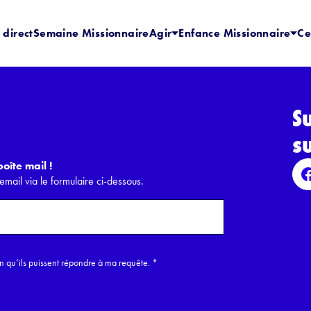
 direct
Semaine Missionnaire
Agir
Enfance Missionnaire
Ce
S
s
oîte mail !
email via le formulaire ci-dessous.
in qu’ils puissent répondre à ma requête.
*