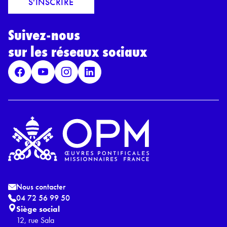
S'INSCRIRE
i
r
l
d
*
Suivez-nous
R
G
sur les réseaux sociaux
P
D
*
Nous contacter
04 72 56 99 50
Siège social
12, rue Sala