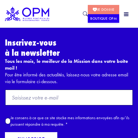
JE DONNE
BOUTIQUE OPM
Inscrivez-vous
à la newsletter
Tous les mois, le meilleur de la Mission dans votre boîte
mail !
Pour être informé des actualités, laissez-nous votre adresse email
via le formulaire ci-dessous.
F
r
o
m
A
Je consens à ce que ce site stocke mes informations envoyées afin qu’ils
E
c
puissent répondre à ma requête.
*
m
c
a
o