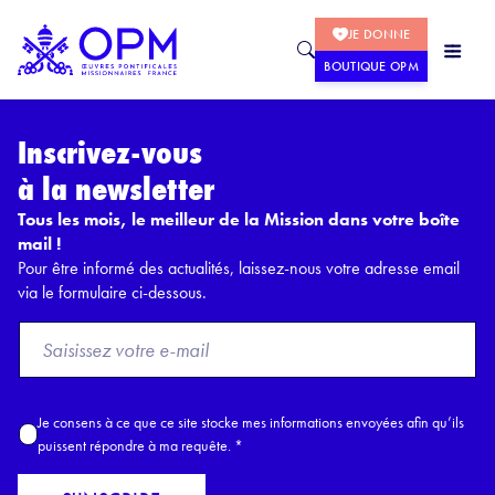
JE DONNE
BOUTIQUE OPM
Inscrivez-vous
à la newsletter
Tous les mois, le meilleur de la Mission dans votre boîte
mail !
Pour être informé des actualités, laissez-nous votre adresse email
via le formulaire ci-dessous.
F
r
o
m
A
Je consens à ce que ce site stocke mes informations envoyées afin qu’ils
E
c
puissent répondre à ma requête.
*
m
c
a
o