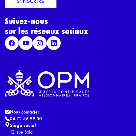
S'INSCRIRE
i
r
l
d
*
Suivez-nous
R
G
sur les réseaux sociaux
P
D
*
Nous contacter
04 72 56 99 50
Siège social
12, rue Sala