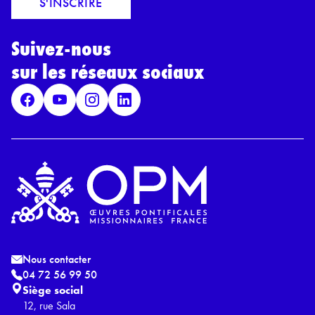
S'INSCRIRE
i
r
l
d
*
Suivez-nous
R
G
sur les réseaux sociaux
P
D
*
Nous contacter
04 72 56 99 50
Siège social
12, rue Sala