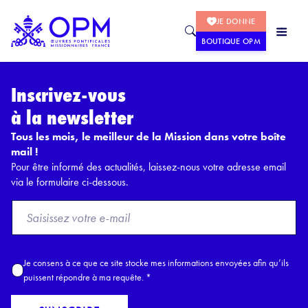
JE DONNE
BOUTIQUE OPM
Inscrivez-vous
à la newsletter
Tous les mois, le meilleur de la Mission dans votre boîte
mail !
Pour être informé des actualités, laissez-nous votre adresse email
via le formulaire ci-dessous.
F
r
o
m
A
Je consens à ce que ce site stocke mes informations envoyées afin qu’ils
E
c
puissent répondre à ma requête.
*
m
c
a
o