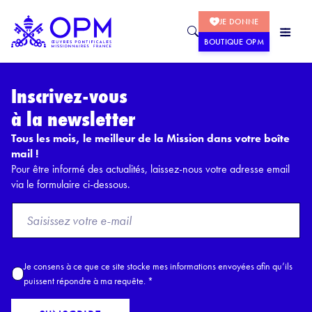
JE DONNE
BOUTIQUE OPM
Inscrivez-vous
à la newsletter
Tous les mois, le meilleur de la Mission dans votre boîte
mail !
Pour être informé des actualités, laissez-nous votre adresse email
via le formulaire ci-dessous.
F
r
o
m
A
Je consens à ce que ce site stocke mes informations envoyées afin qu’ils
E
c
puissent répondre à ma requête.
*
m
c
a
o