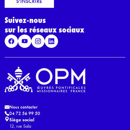
S'INSCRIRE
i
r
l
d
*
Suivez-nous
R
G
sur les réseaux sociaux
P
D
*
Nous contacter
04 72 56 99 50
Siège social
12, rue Sala