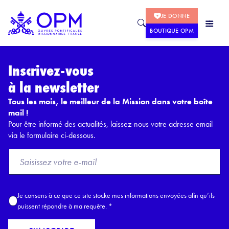
JE DONNE
BOUTIQUE OPM
Inscrivez-vous
à la newsletter
Tous les mois, le meilleur de la Mission dans votre boîte
mail !
Pour être informé des actualités, laissez-nous votre adresse email
via le formulaire ci-dessous.
F
r
o
m
A
Je consens à ce que ce site stocke mes informations envoyées afin qu’ils
E
c
puissent répondre à ma requête.
*
m
c
a
o