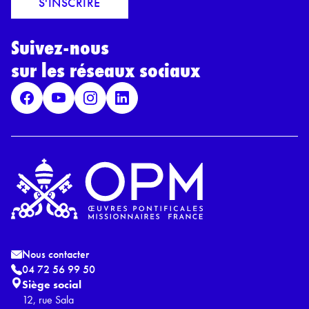
S'INSCRIRE
i
r
l
d
*
Suivez-nous
R
G
sur les réseaux sociaux
P
D
*
Nous contacter
04 72 56 99 50
Siège social
12, rue Sala