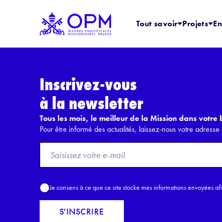
Tout savoir
Projets
En
Inscrivez-vous
à la newsletter
Tous les mois, le meilleur de la Mission dans votre b
Pour être informé des actualités, laissez-nous votre adresse 
F
r
o
m
A
Je consens à ce que ce site stocke mes informations envoyées af
E
c
m
c
S'INSCRIRE
a
o