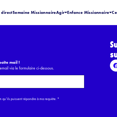
 direct
Semaine Missionnaire
Agir
Enfance Missionnaire
Ce
S
s
oîte mail !
email via le formulaire ci-dessous.
in qu’ils puissent répondre à ma requête.
*