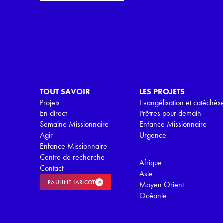
i
r
l
d
*
R
G
P
D
*
TOUT SAVOIR
LES PROJETS
Projets
Evangélisation et catéchès
En direct
Prêtres pour demain
Semaine Missionnaire
Enfance Missionnaire
Agir
Urgence
Enfance Missionnaire
Centre de recherche
Afrique
Contact
Asie
PAULINE JARICOT
Moyen Orient
Océanie