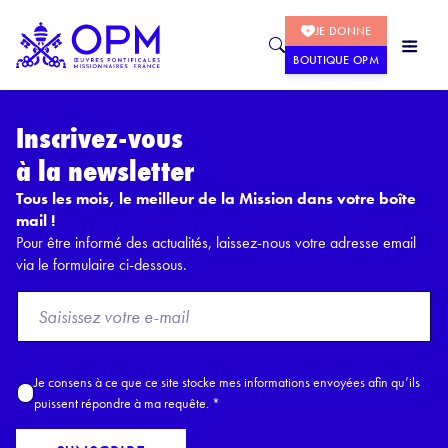
JE DONNE
BOUTIQUE OPM
Inscrivez-vous
à la newsletter
Tous les mois, le meilleur de la Mission dans votre boîte
mail !
Pour être informé des actualités, laissez-nous votre adresse email
via le formulaire ci-dessous.
F
r
o
m
A
Je consens à ce que ce site stocke mes informations envoyées afin qu’ils
E
c
puissent répondre à ma requête.
*
m
c
a
o