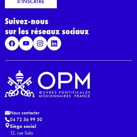
S'INSCRIRE
i
r
l
d
*
Suivez-nous
R
G
sur les réseaux sociaux
P
D
*
Nous contacter
04 72 56 99 50
Siège social
12, rue Sala