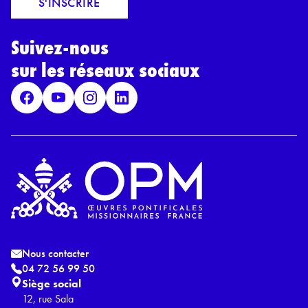
S'INSCRIRE
i
r
l
d
*
Suivez-nous
R
G
sur les réseaux sociaux
P
D
*
Nous contacter
04 72 56 99 50
Siège social
12, rue Sala