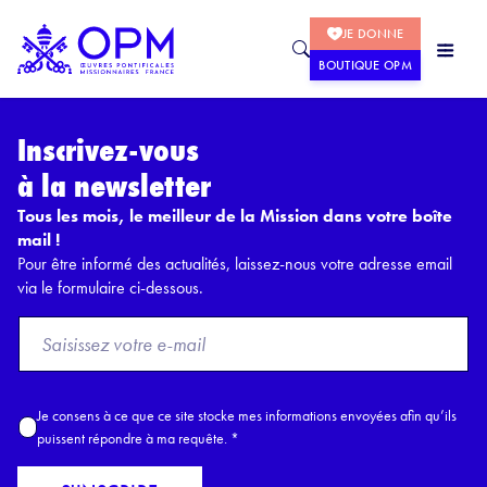
JE DONNE
BOUTIQUE OPM
Inscrivez-vous
à la newsletter
Tous les mois, le meilleur de la Mission dans votre boîte
mail !
Pour être informé des actualités, laissez-nous votre adresse email
via le formulaire ci-dessous.
F
r
o
m
A
Je consens à ce que ce site stocke mes informations envoyées afin qu’ils
E
c
puissent répondre à ma requête.
*
m
c
a
o