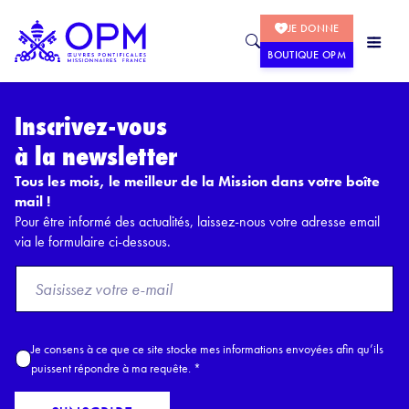
JE DONNE
BOUTIQUE OPM
Inscrivez-vous
à la newsletter
Tous les mois, le meilleur de la Mission dans votre boîte
mail !
Pour être informé des actualités, laissez-nous votre adresse email
via le formulaire ci-dessous.
F
r
o
m
A
Je consens à ce que ce site stocke mes informations envoyées afin qu’ils
E
c
puissent répondre à ma requête.
*
m
c
a
o