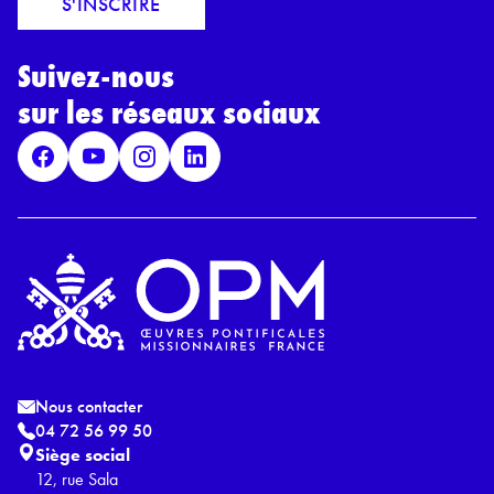
S'INSCRIRE
i
r
l
d
*
Suivez-nous
R
G
sur les réseaux sociaux
P
D
*
Nous contacter
04 72 56 99 50
Siège social
12, rue Sala