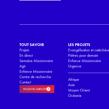
i
r
l
d
*
R
G
P
D
*
TOUT SAVOIR
LES PROJETS
Projets
Evangélisation et catéchès
En direct
Prêtres pour demain
Semaine Missionnaire
Enfance Missionnaire
Agir
Urgence
Enfance Missionnaire
Centre de recherche
Afrique
Contact
Asie
PAULINE JARICOT
Moyen Orient
Océanie