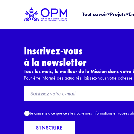
Tout savoir
Projets
En
Inscrivez-vous
à la newsletter
Tous les mois, le meilleur de la Mission dans votre b
Pour être informé des actualités, laissez-nous votre adresse 
F
r
o
m
A
Je consens à ce que ce site stocke mes informations envoyées af
E
c
m
c
S'INSCRIRE
a
o