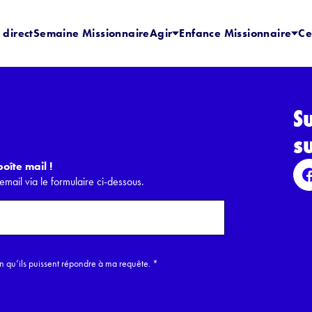
 direct
Semaine Missionnaire
Agir
Enfance Missionnaire
Ce
S
s
oîte mail !
email via le formulaire ci-dessous.
in qu’ils puissent répondre à ma requête.
*