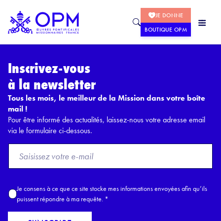
JE DONNE
BOUTIQUE OPM
Inscrivez-vous
à la newsletter
Tous les mois, le meilleur de la Mission dans votre boîte
mail !
Pour être informé des actualités, laissez-nous votre adresse email
via le formulaire ci-dessous.
F
r
o
m
A
Je consens à ce que ce site stocke mes informations envoyées afin qu’ils
E
c
puissent répondre à ma requête.
*
m
c
a
o