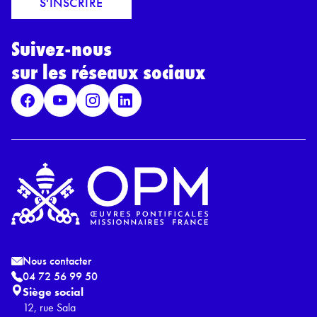
S'INSCRIRE
i
r
l
d
*
Suivez-nous
R
G
sur les réseaux sociaux
P
D
*
Nous contacter
04 72 56 99 50
Siège social
12, rue Sala