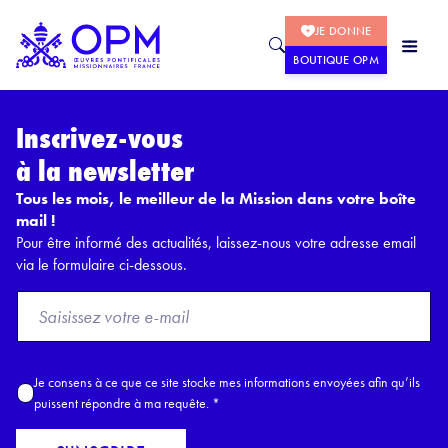
JE DONNE
BOUTIQUE OPM
Inscrivez-vous
à la newsletter
Tous les mois, le meilleur de la Mission dans votre boîte
mail !
Pour être informé des actualités, laissez-nous votre adresse email
via le formulaire ci-dessous.
F
r
o
m
A
Je consens à ce que ce site stocke mes informations envoyées afin qu’ils
E
c
puissent répondre à ma requête.
*
m
c
a
o