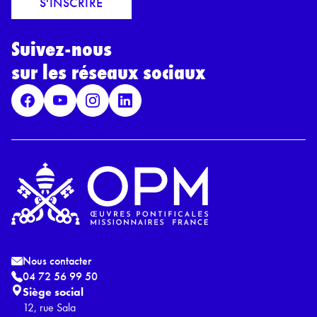
S'INSCRIRE
i
r
l
d
*
Suivez-nous
R
G
sur les réseaux sociaux
P
D
*
Nous contacter
04 72 56 99 50
Siège social
12, rue Sala