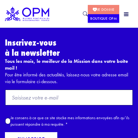
JE DONNE
BOUTIQUE OPM
Inscrivez-vous
à la newsletter
Tous les mois, le meilleur de la Mission dans votre boîte
mail !
Pour être informé des actualités, laissez-nous votre adresse email
via le formulaire ci-dessous.
F
r
o
m
A
Je consens à ce que ce site stocke mes informations envoyées afin qu’ils
E
c
puissent répondre à ma requête.
*
m
c
a
o