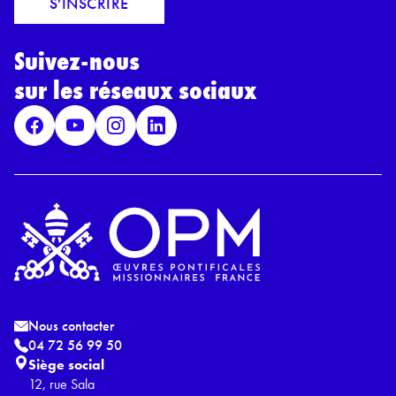
S'INSCRIRE
i
r
l
d
*
Suivez-nous
R
G
sur les réseaux sociaux
P
D
*
Nous contacter
04 72 56 99 50
Siège social
12, rue Sala