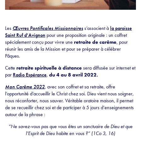
Les
Œuvres Pontificales Missionnaires
s’associent à
la paroisse
Saint Ruf d’Avignon
pour une proposition originale : un coffret
spécialement conçu pour vivre une
retraite de carême
, pour
réunir les amis de la Mission et pour se préparer à célébrer
Pâques.
Cette
retraite spirituelle à distance
sera diffusée sur internet et
par
Radio Espérance
,
du 4 au 8 avril 2022.
Mon Carême 2022
, avec son coffret et sa retraite, offre
l’opportunité d’accueillir le Christ chez soi. Dieu vient nous soigner,
nous réconforter, nous sauver. Véritable oratoire maison, il permet
de se recueillir chez soi et de participer à 5 jours d’enseignements
autour de la phrase :
“Ne savez-vous pas que vous êtes un sanctuaire de Dieu et que
l’Esprit de Dieu habite en vous ?” (1Co 3, 16)