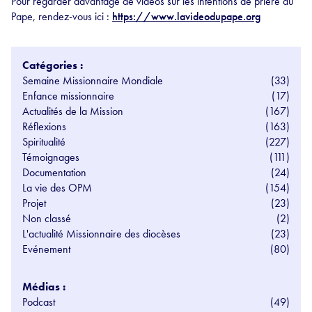
Pour regarder davantage de vidéos sur les intentions de prière du
Pape, rendez-vous ici :
https://www.lavideodupape.org
Catégories :
Semaine Missionnaire Mondiale
(33)
Enfance missionnaire
(17)
Actualités de la Mission
(167)
Réflexions
(163)
Spiritualité
(227)
Témoignages
(111)
Documentation
(24)
La vie des OPM
(154)
Projet
(23)
Non classé
(2)
L'actualité Missionnaire des diocèses
(23)
Evénement
(80)
Médias :
Podcast
(49)