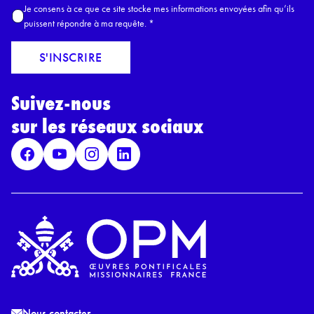
A
Je consens à ce que ce site stocke mes informations envoyées afin qu’ils
E
c
puissent répondre à ma requête.
*
m
c
a
o
S'INSCRIRE
i
r
l
d
*
Suivez-nous
R
G
sur les réseaux sociaux
P
D
*
Nous contacter