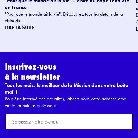
"Pour que le monde ait la vie" - Visite du Pape Léon XIV
en France
"Pour que le monde ait la vie". Découvrez tous les détails de la
visite du ...
LIRE LA SUITE
Inscrivez-vous
à la newsletter
Tous les mois, le meilleur de la Mission dans votre boîte
mail !
Pour être informé des actualités, laissez-nous votre adresse email
via le formulaire ci-dessous.
F
r
o
m