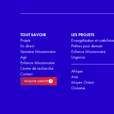
R
G
P
D
*
TOUT SAVOIR
LES PROJETS
Projets
Evangélisation et catéchès
En direct
Prêtres pour demain
Semaine Missionnaire
Enfance Missionnaire
Agir
Urgence
Enfance Missionnaire
Centre de recherche
Afrique
Contact
Asie
PAULINE JARICOT
Moyen Orient
Océanie