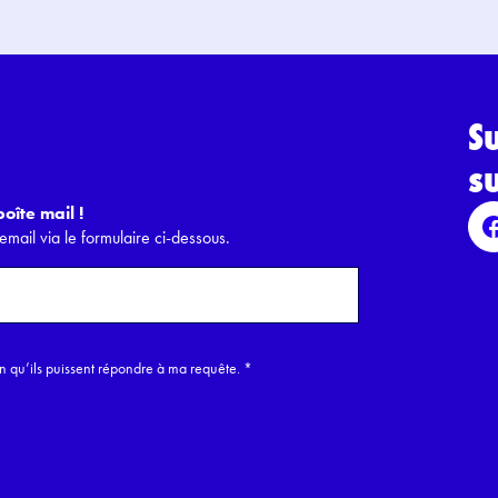
S
s
oîte mail !
email via le formulaire ci-dessous.
in qu’ils puissent répondre à ma requête.
*