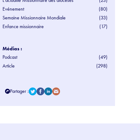
L'actualité Missionnaire des diocèses
(23)
Evénement
(80)
Semaine Missionnaire Mondiale
(33)
Enfance missionnaire
(17)
Médias :
Podcast
(49)
Article
(298)
Partager :