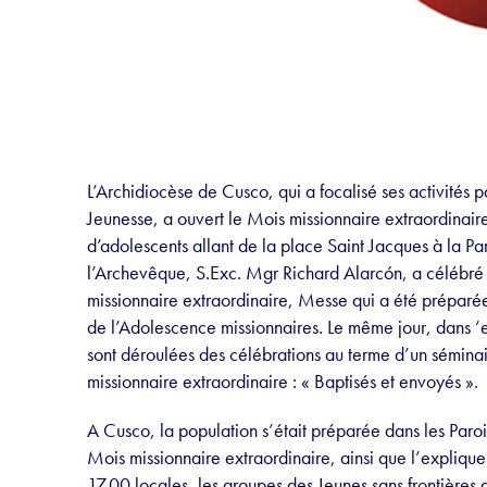
L’Archidiocèse de Cusco, qui a focalisé ses activités p
Jeunesse, a ouvert le Mois missionnaire extraordinair
d’adolescents allant de la place Saint Jacques à la 
l’Archevêque, S.Exc. Mgr Richard Alarcón, a célébré
missionnaire extraordinaire, Messe qui a été préparé
de l’Adolescence missionnaires. Le même jour, dans ’
sont déroulées des célébrations au terme d’un sémina
missionnaire extraordinaire : « Baptisés et envoyés ».
A Cusco, la population s’était préparée dans les Parois
Mois missionnaire extraordinaire, ainsi que l’expliqu
17.00 locales, les groupes des Jeunes sans frontières