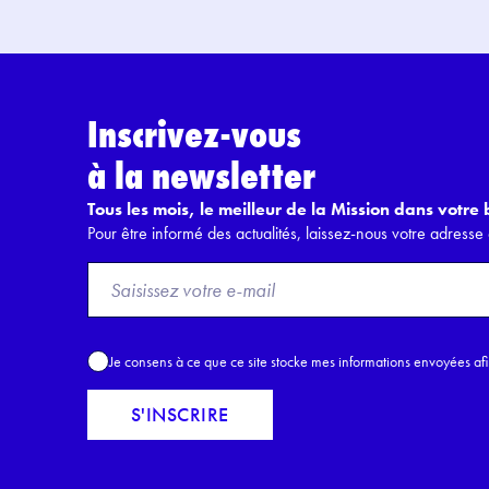
Inscrivez-vous
à la newsletter
Tous les mois, le meilleur de la Mission dans votre b
Pour être informé des actualités, laissez-nous votre adresse 
F
r
o
m
A
Je consens à ce que ce site stocke mes informations envoyées af
E
c
m
c
S'INSCRIRE
a
o
i
r
l
d
*