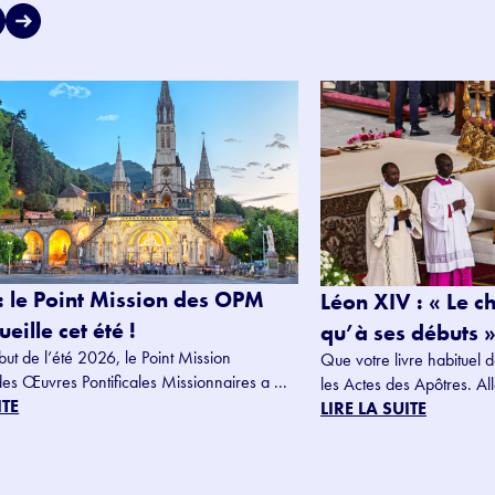
: le Point Mission des OPM
Léon XIV : « Le c
eille cet été !
qu’à ses débuts »
but de l’été 2026, le Point Mission
Que votre livre habituel d
des Œuvres Pontificales Missionnaires a ...
les Actes des Apôtres. Alle
ITE
LIRE LA SUITE