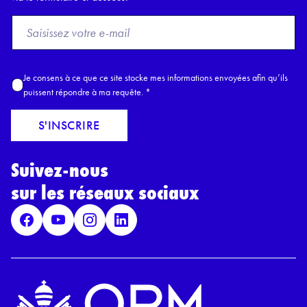
F
r
o
m
A
Je consens à ce que ce site stocke mes informations envoyées afin qu’ils
E
c
puissent répondre à ma requête.
*
m
c
a
o
S'INSCRIRE
i
r
l
d
*
Suivez-nous
R
G
sur les réseaux sociaux
P
D
*