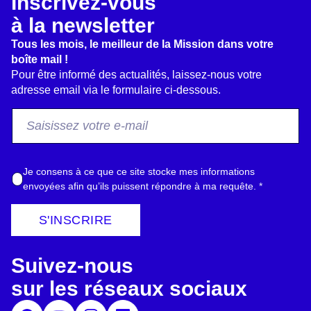
Inscrivez-vous
à la newsletter
Tous les mois, le meilleur de la Mission dans votre
boîte mail !
Pour être informé des actualités, laissez-nous votre
adresse email via le formulaire ci-dessous.
F
r
o
m
A
Je consens à ce que ce site stocke mes informations
E
c
envoyées afin qu’ils puissent répondre à ma requête.
*
m
c
a
o
S'INSCRIRE
i
r
l
d
*
Suivez-nous
R
G
sur les réseaux sociaux
P
D