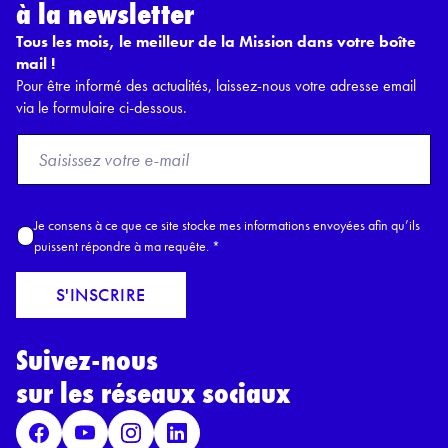
à la newsletter
Tous les mois, le meilleur de la Mission dans votre boîte
mail !
Pour être informé des actualités, laissez-nous votre adresse email
via le formulaire ci-dessous.
F
r
o
m
A
Je consens à ce que ce site stocke mes informations envoyées afin qu’ils
E
c
puissent répondre à ma requête.
*
m
c
a
o
S'INSCRIRE
i
r
l
d
*
Suivez-nous
R
G
sur les réseaux sociaux
P
D
*