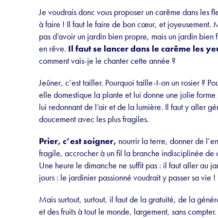
Je voudrais donc vous proposer un carême dans les fle
à faire ! Il faut le faire de bon cœur, et joyeusement. M
pas d’avoir un jardin bien propre, mais un jardin bien f
en rêve.
Il faut se lancer dans le carême les yeu
comment vais-je le chanter cette année ?
Jeûner, c’est tailler. Pourquoi taille-t-on un rosier ? Pour
elle domestique la plante et lui donne une jolie forme ;
lui redonnant de l’air et de la lumière. Il faut y aller g
doucement avec les plus fragiles.
Prier, c’est soigner,
nourrir la terre, donner de l’e
fragile, accrocher à un fil la branche indisciplinée de 
Une heure le dimanche ne suffit pas : il faut aller au 
jours : le jardinier passionné voudrait y passer sa vie !
Mais surtout, surtout, il faut de la gratuité, de la géné
et des fruits à tout le monde, largement, sans compter