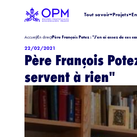
Tout savoir
Projets
En
Accueil
En direct
Père François Potez : "J'en ai assez de ces c
22/02/2021
Père François Pote
servent à rien"