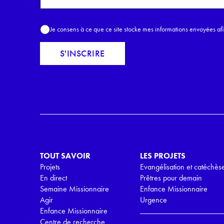
o
m
A
Je consens à ce que ce site stocke mes informations envoyées af
E
c
m
c
S'INSCRIRE
a
o
i
r
l
d
*
R
G
P
D
*
TOUT SAVOIR
LES PROJETS
Projets
Evangélisation et catéchès
En direct
Prêtres pour demain
Semaine Missionnaire
Enfance Missionnaire
Agir
Urgence
Enfance Missionnaire
Centre de recherche