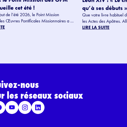
Léon XIV : « Le c
eille cet été !
qu’à ses débuts »
but de l’été 2026, le Point Mission
Que votre livre habituel d
des Œuvres Pontificales Missionnaires a ...
les Actes des Apôtres. Alle
ITE
LIRE LA SUITE
uivez-nous
ur les réseaux sociaux