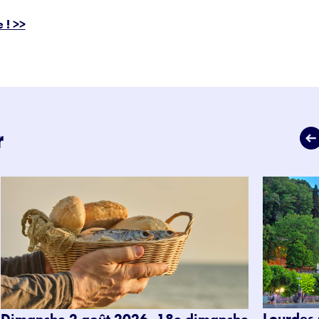
 ! >>
r
Lourdes 