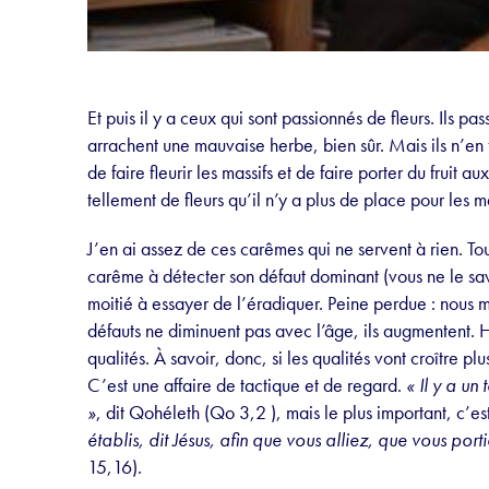
Et puis il y a ceux qui sont passionnés de fleurs. Ils pas
arrachent une mauvaise herbe, bien sûr. Mais ils n’en fo
de faire fleurir les massifs et de faire porter du fruit a
tellement de fleurs qu’il n’y a plus de place pour les 
J’en ai assez de ces carêmes qui ne servent à rien. Tou
carême à détecter son défaut dominant (vous ne le sav
moitié à essayer de l’éradiquer. Peine perdue : nous 
défauts ne diminuent pas avec l’âge, ils augmentent.
qualités. À savoir, donc, si les qualités vont croître pl
C’est une affaire de tactique et de regard.
« Il y a un
»
, dit Qohéleth (Qo 3,2 ), mais le plus important, c’est
établis, dit Jésus, afin que vous alliez, que vous porti
15,16).