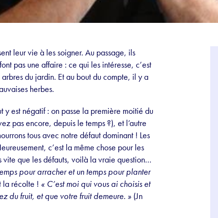
sent leur vie à les soigner. Au passage, ils
nt pas une affaire : ce qui les intéresse, c’est
ux arbres du jardin. Et au bout du compte, il y a
mauvaises herbes.
t y est négatif : on passe la première moitié du
ez pas encore, depuis le temps ?), et l’autre
mourrons tous avec notre défaut dominant ! Les
 Heureusement, c’est la même chose pour les
us vite que les défauts, voilà la vraie question…
 temps pour arracher et un temps pour planter
 la récolte !
« C’est moi qui vous ai choisis et
ez du fruit, et que votre fruit demeure. »
(Jn