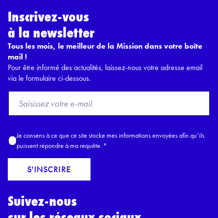
Inscrivez-vous
à la newsletter
Tous les mois, le meilleur de la Mission dans votre boîte
mail !
Pour être informé des actualités, laissez-nous votre adresse email
via le formulaire ci-dessous.
F
r
o
m
A
Je consens à ce que ce site stocke mes informations envoyées afin qu’ils
E
c
puissent répondre à ma requête.
*
m
c
a
o
S'INSCRIRE
i
r
l
d
*
Suivez-nous
R
G
sur les réseaux sociaux