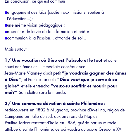
En conclusion, ce qui est commun :
engagement des laïcs (soutien aux missions, soutien à
l’éducation…);
une même vision pédagogique ;
nourriture de la vie de foi : formation et prière
communion à la Passion… offrande de soi…
Mais surtout :
1/ Une vocation où Dieu est l’absolu et le tout
et où le
souci des âmes est l’immédiate conséquence
Jean-Marie Vianney disait petit
“je voudrais gagner des âmes
à Dieu”
, et Pauline Jaricot :
“Dieu veut que je serve à sa
gloire”
et elle entendra
“veux-tu souffrir et mourir pour
moi?”
Son cloître sera le monde.
2/ Une commune dévotion à sainte Philomène
:
redécouverte en 1802 à Mugnano, province d’Avellino, région de
Campanie en Italie du sud, aux environs de Naples.
Pauline Jaricot rentrant d’Italie en 1836, guérie par un miracle
attribué à sainte Philomène, ce qui vaudra au papre Grégoire XVI