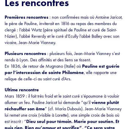
Les rencontres
Premières rencontres
: non confirmées mais où Antoine Jaricot,
le père de Pauline, inviterait en 1816 au repas des membres du
clergé : l’abbé Wurtz (père spirituel de Pauline et curé de Saint-
Nizier), l’abbé Reverdy et le curé d’Ecully l’abbé Balley avec son
vicaire, Jean-Marie Vianney.
Plusieurs rencontres
: plusieurs fois, Jean-Marie Vianney s’est
rendu à Lyon. Des affinités et des liens se tissent.
En 1836, de retour de Mugnano (Italie) où
Pauline est guérie
par l’intercession de sainte Philomène
, elle rapporte une
relique de celle-ci au saint curé d’Ars.
Ultime rencontre
Mars 1859 : il fait très froid et le saint curé s’époumone à vouloir
allumer un feu. Pauline Jaricot lui demande “qu’il
vienne plutôt
réchauffer son âme
” (cf. Maria Dubouis). Jean-Marie Vianney
lui remet une croix (visible à Lorette), une simple croix de bois où
est inscrit : “
Dieu seul pour témoin. Marie pour soutien. Et
puis rien. Rien qu’amour et sacrifice”.
“Ce sera votre