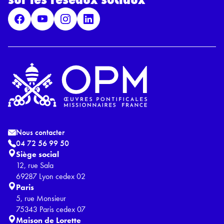
P
D
*
Nous contacter
04 72 56 99 50
Siège social
12, rue Sala
69287 Lyon cedex 02
Paris
5, rue Monsieur
75343 Paris cedex 07
Maison de Lorette