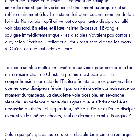
aimé a été remise en question. Il convient de souligner
immédiatement que le verbe ici est strictement au singulier et se
réfère clairement à lui. Le texte ne fait donc aucune mention de la «
foi » de Pierre, bien qu’il ait vu tout ce que l’autre disciple est allé
voir plus tard. En effet, et il faut insister là-dessus, l’Evangile
souligne immédiatement que « les disciples n’avaient pas compris
que, selon l’Écriture, il fallait que Jésus ressuscite d’entre les morts
». Qu’est-ce que tout cela veut dire ?
Tout cela semble mettre en lumière deux voies pour arriver à la foi
en la résurrection du Christ. La première est basée sur la
compréhension correcte de l’Ecriture Sainte, et nous pouvons dire
que les deux disciples n’étaient pas arrivés à cette connaissance au
moment du tombeau. La deuxième voie possible, en revanche,
vient de l’expérience directe des signes que le Christ crucifié et
ressuscité a laissés. Ici, cependant, même si Pierre et l’autre disciple
avaient vu les mêmes choses, seul ce dernier « croit ». Pourquoi ?
Selon quelqu’un, c’est parce que le disciple bien-aimé a remarqué