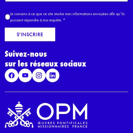
o
m
A
Je consens à ce que ce site stocke mes informations envoyées afin qu’ils
E
c
puissent répondre à ma requête.
*
m
c
a
o
S'INSCRIRE
i
r
l
d
*
Suivez-nous
R
G
sur les réseaux sociaux
P
D
*