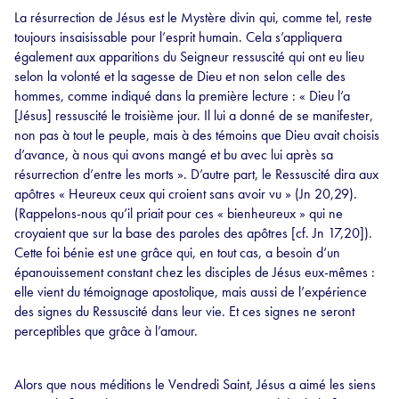
La résurrection de Jésus est le Mystère divin qui, comme tel, reste
toujours insaisissable pour l’esprit humain. Cela s’appliquera
également aux apparitions du Seigneur ressuscité qui ont eu lieu
selon la volonté et la sagesse de Dieu et non selon celle des
hommes, comme indiqué dans la première lecture : « Dieu l’a
[Jésus] ressuscité le troisième jour. Il lui a donné de se manifester,
non pas à tout le peuple, mais à des témoins que Dieu avait choisis
d’avance, à nous qui avons mangé et bu avec lui après sa
résurrection d’entre les morts ». D’autre part, le Ressuscité dira aux
apôtres « Heureux ceux qui croient sans avoir vu » (Jn 20,29).
(Rappelons-nous qu’il priait pour ces « bienheureux » qui ne
croyaient que sur la base des paroles des apôtres [cf. Jn 17,20]).
Cette foi bénie est une grâce qui, en tout cas, a besoin d’un
épanouissement constant chez les disciples de Jésus eux-mêmes :
elle vient du témoignage apostolique, mais aussi de l’expérience
des signes du Ressuscité dans leur vie. Et ces signes ne seront
perceptibles que grâce à l’amour.
Alors que nous méditions le Vendredi Saint, Jésus a aimé les siens