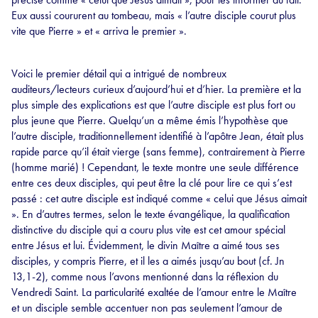
Eux aussi coururent au tombeau, mais « l’autre disciple courut plus
vite que Pierre » et « arriva le premier ».
Voici le premier détail qui a intrigué de nombreux
auditeurs/lecteurs curieux d’aujourd’hui et d’hier. La première et la
plus simple des explications est que l’autre disciple est plus fort ou
plus jeune que Pierre. Quelqu’un a même émis l’hypothèse que
l’autre disciple, traditionnellement identifié à l’apôtre Jean, était plus
rapide parce qu’il était vierge (sans femme), contrairement à Pierre
(homme marié) ! Cependant, le texte montre une seule différence
entre ces deux disciples, qui peut être la clé pour lire ce qui s’est
passé : cet autre disciple est indiqué comme « celui que Jésus aimait
». En d’autres termes, selon le texte évangélique, la qualification
distinctive du disciple qui a couru plus vite est cet amour spécial
entre Jésus et lui. Évidemment, le divin Maître a aimé tous ses
disciples, y compris Pierre, et il les a aimés jusqu’au bout (cf. Jn
13,1-2), comme nous l’avons mentionné dans la réflexion du
Vendredi Saint. La particularité exaltée de l’amour entre le Maître
et un disciple semble accentuer non pas seulement l’amour de