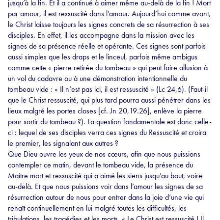
jusqu’à la fin. Et il a continué à aimer même au-delà de la fin ! Mort
par amour, il est ressuscité dans l’amour. Aujourd’hui comme avant,
le Christ laisse toujours les signes concrets de sa résurrection à ses
disciples. En effet, il les accompagne dans la mission avec les
signes de sa présence réelle et opérante. Ces signes sont parfois
aussi simples que les draps et le linceul, parfois même ambigus
comme cette « pierre retirée du tombeau » qui peut faire allusion à
un vol du cadavre ou à une démonstration intentionnelle du
tombeau vide : « Il n’est pas ici, il est ressuscité » (Lc 24,6). (Faut-il
que le Christ ressuscité, qui plus tard pourra aussi pénétrer dans les
lieux malgré les portes closes [cf. Jn 20,19.26], enlève la pierre
pour sortir du tombeau ?). La question fondamentale est donc celle-
ci : lequel de ses disciples verra ces signes du Ressuscité et croira
le premier, les signalant aux autres ?
Que Dieu ouvre les yeux de nos cœurs, afin que nous puissions
contempler ce matin, devant le tombeau vide, la présence du
Maître mort et ressuscité qui a aimé les siens jusqu’au bout, voire
au-delà. Et que nous puissions voir dans l’amour les signes de sa
résurrection autour de nous pour entrer dans la joie d’une vie qui
renaît continuellement en lui malgré toutes les difficultés, les
tribulations, les tragédies et les morts. « Le Christ est ressuscité ! Il