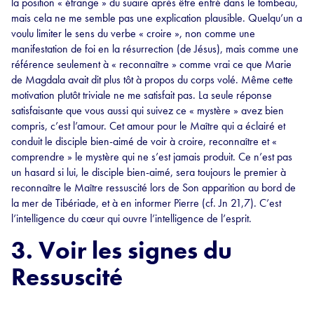
la position « étrange » du suaire après être entré dans le tombeau,
mais cela ne me semble pas une explication plausible. Quelqu’un a
voulu limiter le sens du verbe « croire », non comme une
manifestation de foi en la résurrection (de Jésus), mais comme une
référence seulement à « reconnaître » comme vrai ce que Marie
de Magdala avait dit plus tôt à propos du corps volé. Même cette
motivation plutôt triviale ne me satisfait pas. La seule réponse
satisfaisante que vous aussi qui suivez ce « mystère » avez bien
compris, c’est l’amour. Cet amour pour le Maître qui a éclairé et
conduit le disciple bien-aimé de voir à croire, reconnaître et «
comprendre » le mystère qui ne s’est jamais produit. Ce n’est pas
un hasard si lui, le disciple bien-aimé, sera toujours le premier à
reconnaître le Maître ressuscité lors de Son apparition au bord de
la mer de Tibériade, et à en informer Pierre (cf. Jn 21,7). C’est
l’intelligence du cœur qui ouvre l’intelligence de l’esprit.
3. Voir les signes du
Ressuscité