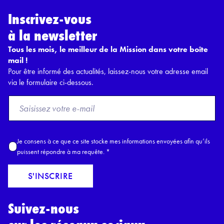
Inscrivez-vous
à la newsletter
Tous les mois, le meilleur de la Mission dans votre boîte
mail !
Pour être informé des actualités, laissez-nous votre adresse email
via le formulaire ci-dessous.
F
r
o
m
A
Je consens à ce que ce site stocke mes informations envoyées afin qu’ils
E
c
puissent répondre à ma requête.
*
m
c
a
o
S'INSCRIRE
i
r
l
d
*
Suivez-nous
R
G