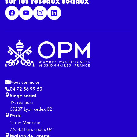
sur les réseaux sociaux
P
D
*
Nous contacter
04 72 56 99 50
Siège social
12, rue Sala
69287 Lyon cedex 02
Paris
5, rue Monsieur
75343 Paris cedex 07
Maison de Lorette