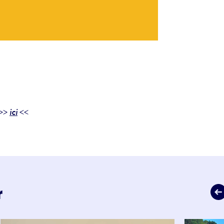
 >>
ici
<<
r