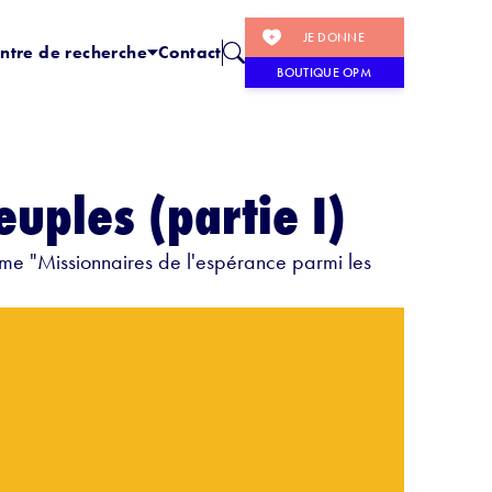
JE DONNE
ntre de recherche
Contact
BOUTIQUE OPM
uples (partie I)
e "Missionnaires de l'espérance parmi les