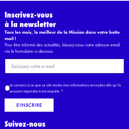
Inscrivez-vous
à la newsletter
Tous les mois, le meilleur de la Mission dans votre boîte
mail !
Pour être informé des actualités, laissez-nous votre adresse email
via le formulaire ci-dessous.
F
r
o
m
A
Je consens à ce que ce site stocke mes informations envoyées afin qu’ils
E
c
puissent répondre à ma requête.
*
m
c
a
o
S'INSCRIRE
i
r
l
d
*
Suivez-nous
R