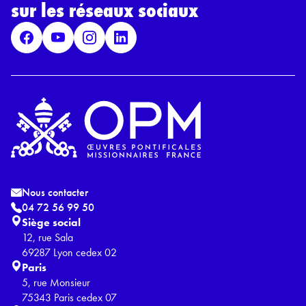
G
sur les réseaux sociaux
P
D
*
Nous contacter
04 72 56 99 50
Siège social
12, rue Sala
69287 Lyon cedex 02
Paris
5, rue Monsieur
75343 Paris cedex 07