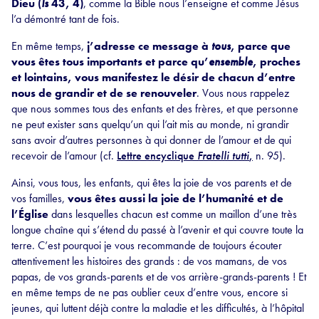
Dieu (
Is
43, 4)
, comme la Bible nous l’enseigne et comme Jésus
l’a démontré tant de fois.
En même temps,
j’adresse ce message à
tous
, parce que
vous êtes tous importants et parce qu’
ensemble
, proches
et lointains, vous manifestez le désir de chacun d’entre
nous de grandir et de se renouveler
. Vous nous rappelez
que nous sommes tous des enfants et des frères, et que personne
ne peut exister sans quelqu’un qui l’ait mis au monde, ni grandir
sans avoir d’autres personnes à qui donner de l’amour et de qui
recevoir de l’amour (cf.
Lettre encyclique
Fratelli tutti
,
n. 95).
Ainsi, vous tous, les enfants, qui êtes la joie de vos parents et de
vos familles,
vous êtes aussi la joie de l’humanité et de
l’Église
dans lesquelles chacun est comme un maillon d’une très
longue chaîne qui s’étend du passé à l’avenir et qui couvre toute la
terre. C’est pourquoi je vous recommande de toujours écouter
attentivement les histoires des grands : de vos mamans, de vos
papas, de vos grands-parents et de vos arrière-grands-parents ! Et
en même temps de ne pas oublier ceux d’entre vous, encore si
jeunes, qui luttent déjà contre la maladie et les difficultés, à l’hôpital