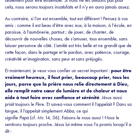
seulement pour être ensemble. Si nous ne les utilisons pas pour
cela, nous serons toujours insatisfaits et il n’y en aura jamais assez.
Au contraire, si l’on est ensemble, tout est différent ! Pensez à vos
amis : comme il est beau d’être avec eux, à la maison, à l’école, en
paroisse, à l’aumônerie, partout ; de jouer, de chanter, de
découvrir de nouvelles choses, de s’amuser, tous ensemble, sans
laisser personne de côté. L’amitié est très belle et ne grandit que de
cette façon, dans le partage et le pardon, avec patience, courage,
créativité et imagination, sans peur et sans préjugés.
Et maintenant, je veux vous confier un secret important :
pour être
vraiment heureux, il faut prier, beaucoup prier, tous les
jours, parce que la prière nous relie directement à Dieu,
elle remplit notre cœur de lumière et de chaleur et nous
aide à tout faire avec confiance et sérénité
. Jésus aussi
priait toujours le Père. Et savez-vous comment il l’appelait ? Dans sa
langue, il l’appelait simplement
Abba
, ce qui
signifie
Papa
(cf.
Mc
14, 36). Faisons-le nous aussi ! Nous le
sentirons toujours proche. Jésus lui-même nous l’a promis lorsqu’il a
dit :