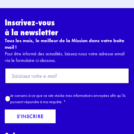
Inscrivez-vous
à la newsletter
Tous les mois, le meilleur de la Mission dans votre boîte
mail !
Pour être informé des actualités, laissez-nous votre adresse email
via le formulaire ci-dessous.
F
r
o
m
A
Je consens à ce que ce site stocke mes informations envoyées afin qu’ils
E
c
puissent répondre à ma requête.
*
m
c
a
o
S'INSCRIRE
i
r
l
d
*