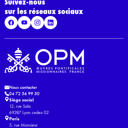
Suivez-nous
R
G
sur les réseaux sociaux
P
D
*
Nous contacter
04 72 56 99 50
Siège social
12, rue Sala
69287 Lyon cedex 02
Paris
5, rue Monsieur