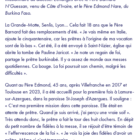
N’Guessan, venu de Côte d’Ivoire, et le Père Edmond Nare, du
Burkina Faso.
La Grande-Motte, Senlis, Lyon… Cela fait 18 ans que le Père
Barnard fait des remplacements d’été. « Je vais même en Italie,
ajoute le cinquantenaire, car les prêtres à l’origine de ma vocation
sont de là-bas ». Cet été, il a été envoyé à Saint-Nizier, église qui
abrite la tombe de Pauline Jaricot. « Je note un regain de foi,
partage le prêtre burkinabé. Il y a assez de monde aux messes
quotidiennes. Ca bouge. La foi poursuit son chemin, malgré les
difficultés ».
Quant au Père Edmond, 45 ans, après Villefranche en 2017 et
Toulouse en 2023, il a été accueilli pour la première fois à Lamure-
sur-Azergues, dans la paroisse St-Joseph d’Azergues. Il souligne :
« C’est ma première mission dans cette paroisse. Elle était en
attente de prêtre. Quand je suis arrivé, j’ai perçu une vraie soif ».
Très attendu donc, le prêtre a fait le tour des huit clochers. En dépit
du petit nombre de fidèles à la messe, il se réjouit d’être témoin de
« l’effervescence de la foi ». « Je vois la joie des fidèles d’avoir un
prêtre. Même si c’est temporaire… »