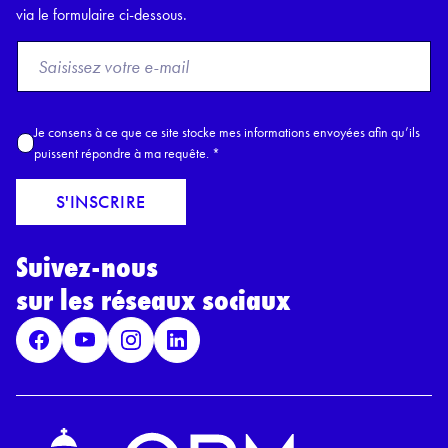
via le formulaire ci-dessous.
F
r
o
m
A
Je consens à ce que ce site stocke mes informations envoyées afin qu’ils
E
c
puissent répondre à ma requête.
*
m
c
a
o
S'INSCRIRE
i
r
l
d
*
Suivez-nous
R
G
sur les réseaux sociaux
P
D
*