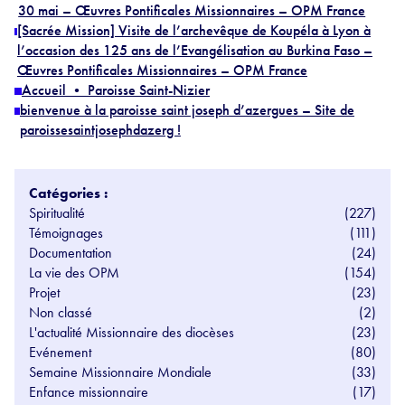
30 mai – Œuvres Pontificales Missionnaires – OPM France
[Sacrée Mission] Visite de l’archevêque de Koupéla à Lyon à
l’occasion des 125 ans de l’Evangélisation au Burkina Faso –
Œuvres Pontificales Missionnaires – OPM France
Accueil • Paroisse Saint-Nizier
bienvenue à la paroisse saint joseph d’azergues – Site de
paroissesaintjosephdazerg !
Catégories :
Spiritualité
(227)
Témoignages
(111)
Documentation
(24)
La vie des OPM
(154)
Projet
(23)
Non classé
(2)
L'actualité Missionnaire des diocèses
(23)
Evénement
(80)
Semaine Missionnaire Mondiale
(33)
Enfance missionnaire
(17)