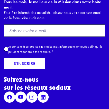
Tous les mois, le meilleur de la Mission dans votre boîte
mail !
Pour être informé des actualités, laissez-nous votre adresse email
via le formulaire ci-dessous.
F
r
o
m
A
Je consens à ce que ce site stocke mes informations envoyées afin qu’ils
E
c
puissent répondre à ma requête.
*
m
c
a
o
S'INSCRIRE
i
r
l
d
*
Suivez-nous
R
G
sur les réseaux sociaux
P
D
*