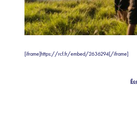
[iframe]https://rcf.fr/embed/2636294[/iframe]
Éco