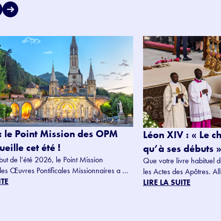
: le Point Mission des OPM
Léon XIV : « Le c
eille cet été !
qu’à ses débuts »
but de l’été 2026, le Point Mission
Que votre livre habituel d
des Œuvres Pontificales Missionnaires a ...
les Actes des Apôtres. Alle
ITE
LIRE LA SUITE