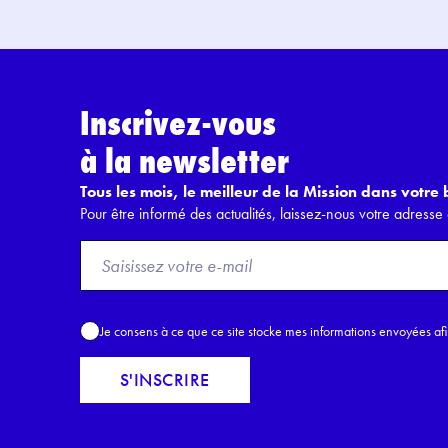
Inscrivez-vous
à la newsletter
Tous les mois, le meilleur de la Mission dans votre b
Pour être informé des actualités, laissez-nous votre adresse 
F
r
o
m
A
Je consens à ce que ce site stocke mes informations envoyées af
E
c
m
c
S'INSCRIRE
a
o
i
r
l
d
*