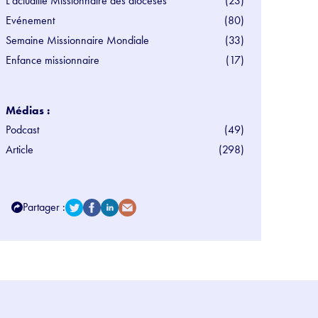
L'actualité Missionnaire des diocèses
(23)
Evénement
(80)
Semaine Missionnaire Mondiale
(33)
Enfance missionnaire
(17)
Médias :
Podcast
(49)
Article
(298)
Partager :