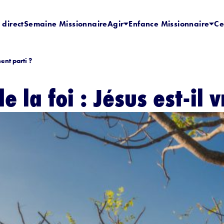
 direct
Semaine Missionnaire
Agir
Enfance Missionnaire
Ce
ment parti ?
de la foi : Jésus est-il 