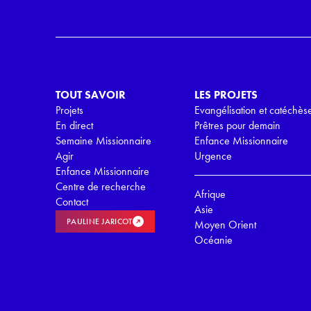
R
G
P
D
*
TOUT SAVOIR
LES PROJETS
Projets
Evangélisation et catéchès
En direct
Prêtres pour demain
Semaine Missionnaire
Enfance Missionnaire
Agir
Urgence
Enfance Missionnaire
Centre de recherche
Afrique
Contact
Asie
PAULINE JARICOT
Moyen Orient
Océanie