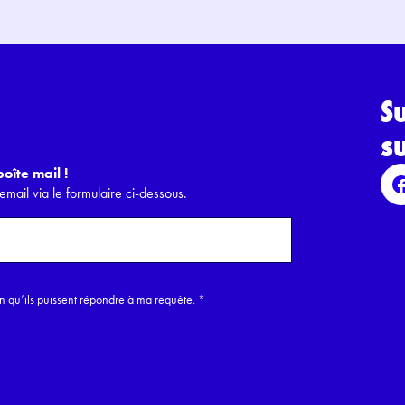
S
s
oîte mail !
email via le formulaire ci-dessous.
in qu’ils puissent répondre à ma requête.
*