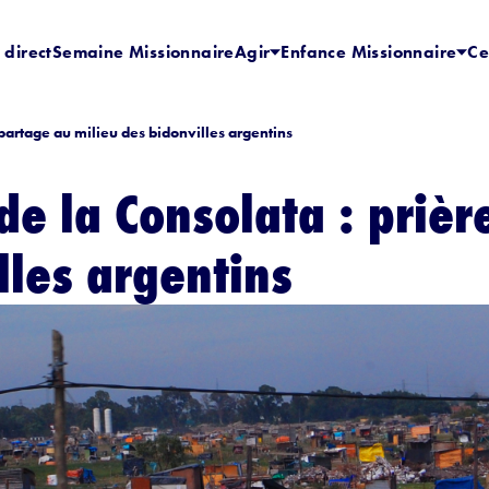
 direct
Semaine Missionnaire
Agir
Enfance Missionnaire
Ce
 partage au milieu des bidonvilles argentins
de la Consolata : prièr
lles argentins