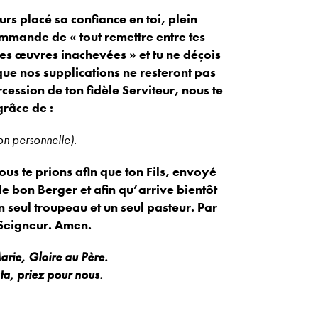
s placé sa confiance en toi, plein
commande de « tout remettre entre tes
 tes œuvres inachevées » et tu ne déçois
que nos supplications ne resteront pas
rcession de ton fidèle Serviteur, nous te
râce de :
ion personnelle).
us te prions afin que ton Fils, envoyé
 bon Berger et afin qu’arrive bientôt
un seul troupeau et un seul pasteur. Par
e Seigneur. Amen.
arie, Gloire au Père.
a, priez pour nous.