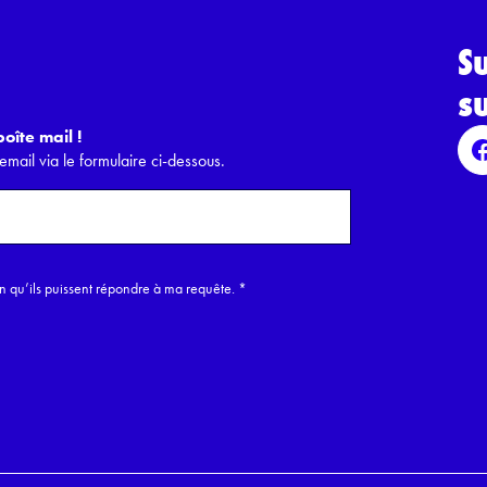
S
s
oîte mail !
email via le formulaire ci-dessous.
in qu’ils puissent répondre à ma requête.
*