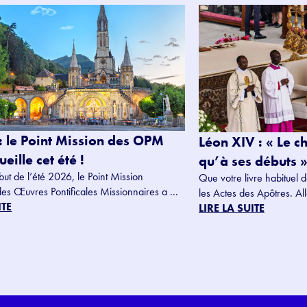
: le Point Mission des OPM
Léon XIV : « Le c
eille cet été !
qu’à ses débuts »
but de l’été 2026, le Point Mission
Que votre livre habituel d
des Œuvres Pontificales Missionnaires a ...
les Actes des Apôtres. Alle
ITE
LIRE LA SUITE