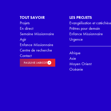
D
*
TOUT SAVOIR
LES PROJETS
Projets
Evangélisation et catéchès
En direct
Prêtres pour demain
Semaine Missionnaire
Enfance Missionnaire
Agir
Urgence
Enfance Missionnaire
Centre de recherche
Afrique
Contact
Asie
PAULINE JARICOT
Moyen Orient
Océanie