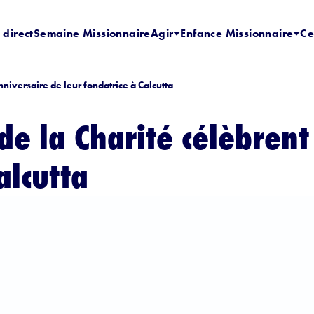
 direct
Semaine Missionnaire
Agir
Enfance Missionnaire
Ce
nniversaire de leur fondatrice à Calcutta
de la Charité célèbrent
alcutta