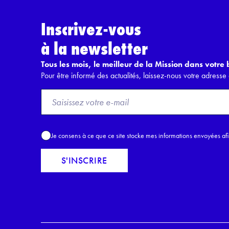
Inscrivez-vous
à la newsletter
Tous les mois, le meilleur de la Mission dans votre b
Pour être informé des actualités, laissez-nous votre adresse 
F
r
o
m
A
Je consens à ce que ce site stocke mes informations envoyées af
E
c
m
c
S'INSCRIRE
a
o
i
r
l
d
*
R
G
P