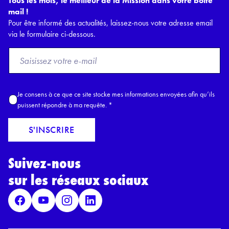
Tous les mois, le meilleur de la Mission dans votre boîte
mail !
Pour être informé des actualités, laissez-nous votre adresse email
via le formulaire ci-dessous.
F
r
o
m
A
Je consens à ce que ce site stocke mes informations envoyées afin qu’ils
E
c
puissent répondre à ma requête.
*
m
c
a
o
S'INSCRIRE
i
r
l
d
*
Suivez-nous
R
G
sur les réseaux sociaux
P
D
*