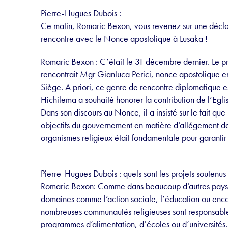
Pierre-Hugues Dubois :
Ce matin, Romaric Bexon, vous revenez sur une décla
rencontre avec le Nonce apostolique à Lusaka !
Romaric Bexon : C’était le 31 décembre dernier. Le 
rencontrait Mgr Gianluca Perici, nonce apostolique e
Siège. A priori, ce genre de rencontre diplomatique est 
Hichilema a souhaité honorer la contribution de l’Egl
Dans son discours au Nonce, il a insisté sur le fait que 
objectifs du gouvernement en matière d’allégement de 
organismes religieux était fondamentale pour garantir
Pierre-Hugues Dubois : quels sont les projets soutenus
Romaric Bexon: Comme dans beaucoup d’autres pays, l
domaines comme l’action sociale, l’éducation ou encor
nombreuses communautés religieuses sont responsable
programmes d’alimentation, d’écoles ou d’universités