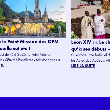
: le Point Mission des OPM
Léon XIV : « Le c
eille cet été !
qu’à ses débuts »
but de l’été 2026, le Point Mission
Que votre livre habituel d
des Œuvres Pontificales Missionnaires a ...
les Actes des Apôtres. Alle
ITE
LIRE LA SUITE