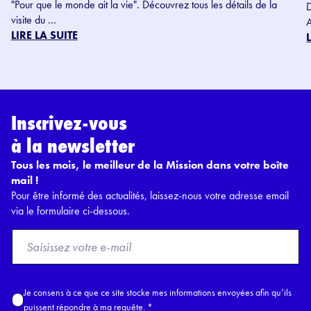
"Pour que le monde ait la vie". Découvrez tous les détails de la
visite du ...
LIRE LA SUITE
Inscrivez-vous
à la newsletter
Tous les mois, le meilleur de la Mission dans votre boîte
mail !
Pour être informé des actualités, laissez-nous votre adresse email
via le formulaire ci-dessous.
F
r
o
m
A
Je consens à ce que ce site stocke mes informations envoyées afin qu’ils
E
c
puissent répondre à ma requête.
*