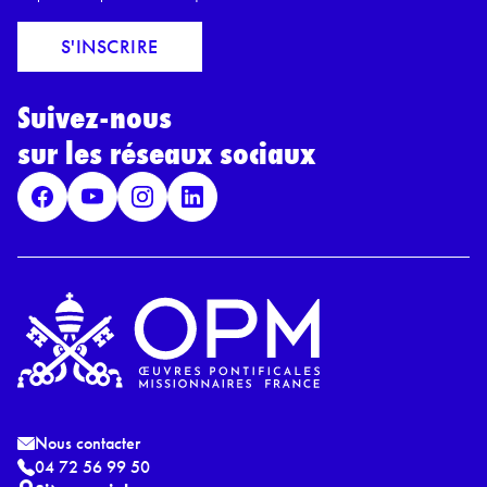
m
c
a
o
S'INSCRIRE
i
r
l
d
*
Suivez-nous
R
G
sur les réseaux sociaux
P
D
*
Nous contacter
04 72 56 99 50