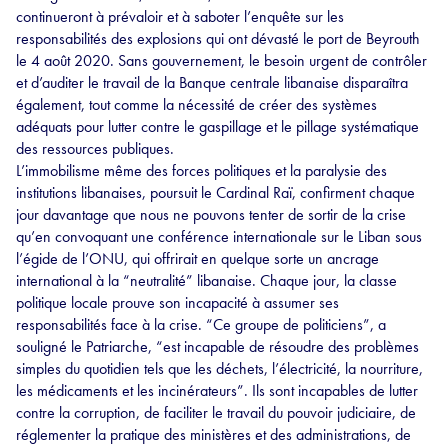
continueront à prévaloir et à saboter l’enquête sur les
responsabilités des explosions qui ont dévasté le port de Beyrouth
le 4 août 2020. Sans gouvernement, le besoin urgent de contrôler
et d’auditer le travail de la Banque centrale libanaise disparaîtra
également, tout comme la nécessité de créer des systèmes
adéquats pour lutter contre le gaspillage et le pillage systématique
des ressources publiques.
L’immobilisme même des forces politiques et la paralysie des
institutions libanaises, poursuit le Cardinal Raï, confirment chaque
jour davantage que nous ne pouvons tenter de sortir de la crise
qu’en convoquant une conférence internationale sur le Liban sous
l’égide de l’ONU, qui offrirait en quelque sorte un ancrage
international à la “neutralité” libanaise. Chaque jour, la classe
politique locale prouve son incapacité à assumer ses
responsabilités face à la crise. “Ce groupe de politiciens”, a
souligné le Patriarche, “est incapable de résoudre des problèmes
simples du quotidien tels que les déchets, l’électricité, la nourriture,
les médicaments et les incinérateurs”. Ils sont incapables de lutter
contre la corruption, de faciliter le travail du pouvoir judiciaire, de
réglementer la pratique des ministères et des administrations, de