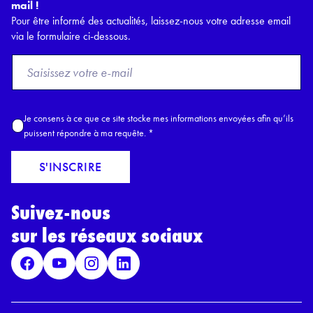
mail !
Pour être informé des actualités, laissez-nous votre adresse email
via le formulaire ci-dessous.
F
r
o
m
A
Je consens à ce que ce site stocke mes informations envoyées afin qu’ils
E
c
puissent répondre à ma requête.
*
m
c
a
o
S'INSCRIRE
i
r
l
d
*
Suivez-nous
R
G
sur les réseaux sociaux
P
D
*