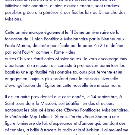
initiatives missionnaires, et bien d’autres encore, sont rendues
possibles grâce à la générosité des fidèles lors du Dimanche des
Missions.
Cette année marque également le 110ème anniversaire de la
fondation de l’Union Pontificale Missionnaire par le Bienheureux
Paolo Manna, déclarée pontificale par le pape Pie XII et définie
par saint Paul VI comme « l’âme » des
autres Œuvres Pontificales Missionnaires. Je vous encourage tous
à participer à sa mission qui consiste à promouvoir parmi tous les
baptisés une spiritualité missionnaire toujours plus fervente et un
engagement toujours plus profond pour la mission universelle
d’évangélisation de l’Église en cette nouvelle ère missionnaire.
Il est en outre providentiel que cette année, le 24 septembre, à
Saint-Louis dans le Missouri, soit béatifié l’un des directeurs
nationaux les plus célèbres des Œuvres Pontificales Missionnaires,
le vénérable Mgr Fulton J. Sheen. L’archevêque Sheen a une
figure lumineuse de foi, d’espérance et d’amour qui, pendant des
décennies, a brillé à travers la radio et la télévision. J’ai moi-même