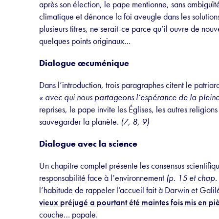
après son élection, le pape mentionne, sans ambiguï
climatique et dénonce la foi aveugle dans les solution
plusieurs titres, ne serait-ce parce qu’il ouvre de nouv
quelques points originaux…
Dialogue
œ
cuménique
Dans l’introduction, trois paragraphes citent le patri
« avec qui nous partageons l’espérance de la plein
reprises, le pape invite les Églises, les autres religion
sauvegarder la planète.
(7, 8, 9)
Dialogue avec la science
Un chapitre complet présente les consensus scientifiq
responsabilité face à l’environnement
(p. 15 et chap.
l’habitude de rappeler l’accueil fait à Darwin et Gal
vieux préjugé a pourtant été maintes fois mis en pi
couche… papale.