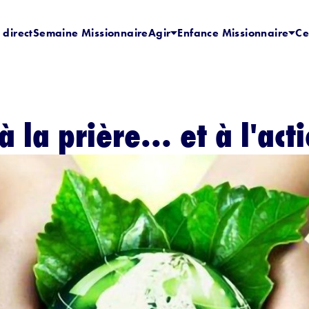
 direct
Semaine Missionnaire
Agir
Enfance Missionnaire
Ce
 la prière... et à l'acti