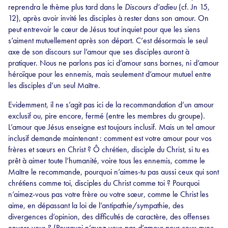
reprendra le thème plus tard dans le
Discours d’adieu
(cf. Jn 15,
12), après avoir invité les disciples à rester dans son amour. On
peut entrevoir le cœur de Jésus tout inquiet pour que les siens
s’aiment mutuellement après son départ. C’est désormais le seul
axe de son discours sur l’amour que ses disciples auront à
pratiquer. Nous ne parlons pas ici d’amour sans bornes, ni d’amour
héroïque pour les ennemis, mais seulement d’amour mutuel entre
les disciples d’un seul Maître.
Evidemment, il ne s’agit pas ici de la recommandation d’un amour
exclusif ou, pire encore, fermé (entre les membres du groupe).
L’amour que Jésus enseigne est toujours inclusif. Mais un tel amour
inclusif demande maintenant : comment est votre amour pour vos
frères et sœurs en Christ ? Ô chrétien, disciple du Christ, si tu es
prêt à aimer toute l’humanité, voire tous les ennemis, comme le
Maître le recommande, pourquoi n’aimes-tu pas aussi ceux qui sont
chrétiens comme toi, disciples du Christ comme toi ? Pourquoi
n’aimez-vous pas votre frère ou votre sœur, comme le Christ les
aime, en dépassant la loi de l’antipathie/sympathie, des
divergences d’opinion, des difficultés de caractère, des offenses
envers vous ? (Pourquoi n’avez-vous pas d’amour pour ceux avec