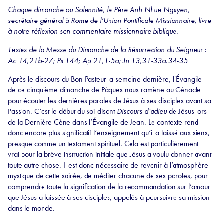
Chaque dimanche ou Solennité, le Père Anh Nhue Nguyen,
secrétaire général à Rome de l’Union Pontificale Missionnaire, livre
à notre réflexion son commentaire missionnaire biblique.
Textes de la Messe
du Dimanche de la Résurrection du Seigneu
r :
Ac 14,21b-27; Ps 144; Ap 21,1-5a; Jn 13,31-33a.34-35
Après le discours du Bon Pasteur la semaine dernière, l’Évangile
de ce cinquième dimanche de Pâques nous ramène au Cénacle
pour écouter les dernières paroles de Jésus à ses disciples avant sa
Passion. C’est le début du soi-disant
Discours d’adieu
de Jésus lors
de la Dernière Cène dans l’Évangile de Jean. Le contexte rend
donc encore plus significatif l’enseignement qu’il a laissé aux siens,
presque comme un testament spirituel. Cela est particulièrement
vrai pour la brève instruction initiale que Jésus a voulu donner avant
toute autre chose. Il est donc nécessaire de revenir à l’atmosphère
mystique de cette soirée, de méditer chacune de ses paroles, pour
comprendre toute la signification de la recommandation sur l’amour
que Jésus a laissée à ses disciples, appelés à poursuivre sa mission
dans le monde.