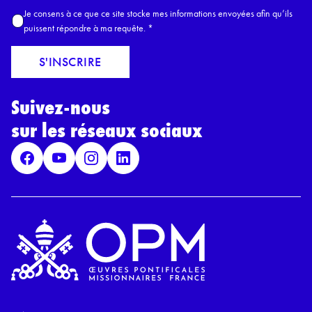
m
A
Je consens à ce que ce site stocke mes informations envoyées afin qu’ils
E
c
puissent répondre à ma requête.
*
m
c
a
o
S'INSCRIRE
i
r
l
d
*
Suivez-nous
R
G
sur les réseaux sociaux
P
D
*