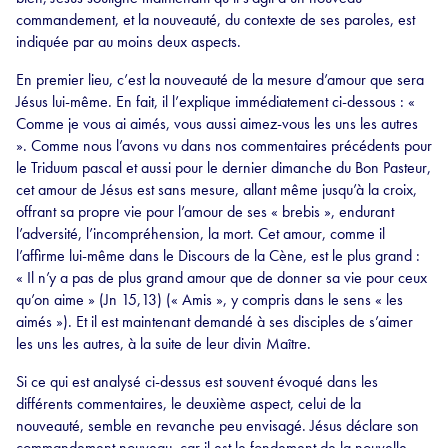
commandement, et la nouveauté, du contexte de ses paroles, est
indiquée par au moins deux aspects.
En premier lieu, c’est la nouveauté de la mesure d’amour que sera
Jésus lui-même. En fait, il l’explique immédiatement ci-dessous : «
Comme je vous ai aimés, vous aussi aimez-vous les uns les autres
». Comme nous l’avons vu dans nos commentaires précédents pour
le Triduum pascal et aussi pour le dernier dimanche du Bon Pasteur,
cet amour de Jésus est sans mesure, allant même jusqu’à la croix,
offrant sa propre vie pour l’amour de ses « brebis », endurant
l’adversité, l’incompréhension, la mort. Cet amour, comme il
l’affirme lui-même dans le Discours de la Cène, est le plus grand :
« Il n’y a pas de plus grand amour que de donner sa vie pour ceux
qu’on aime » (Jn 15,13) (« Amis », y compris dans le sens « les
aimés »). Et il est maintenant demandé à ses disciples de s’aimer
les uns les autres, à la suite de leur divin Maître.
Si ce qui est analysé ci-dessus est souvent évoqué dans les
différents commentaires, le deuxième aspect, celui de la
nouveauté, semble en revanche peu envisagé. Jésus déclare son
commandement nouveau, car il est le fondement de la nouvelle