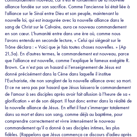
alliance fondée sur son sacrifice. Comme l’ancienne loi était liée à
l’alliance sur le Sinaï entre Dieu et son peuple, maintenant la
nouvelle loi, qui est inaugurée avec la nouvelle alliance dans le
sang de Christ sur le Calvaire, aura ce nouveau commandement
en son cœur. L’humanité entre dans une ère où, comme nous
l’avons entendu en seconde lecture, « Celui qui siégeait sur le
Trône déclara : « Voici que je fais toutes choses nouvelles. » (Ap
21,5a). En d’autres termes, le commandement est nouveau, parce
que l’alliance est nouvelle, comme l’explique le fameux exégète R.
Brown. Ce n’est pas un hasard si l’enseignement de Jésus est
donné précisément dans la Cène dans laquelle il institue
l’Eucharistie, rite non sanglant de la nouvelle alliance avec sa mort.
Et ce ne sera pas par hasard que Jésus laissera le commandement
de l’amour à ses disciples après avoir fait allusion à l’heure de sa «
glorification » et de son départ. Il faut donc entrer dans la réalité de
la nouvelle alliance de Jésus. En effet il faut s’immerger totalement
dans sa mort et dans son sang, comme déjà au baptême, pour
comprendre correctement et vivre intensément le nouveau
commandement qu’il a donné à ses disciples intimes, les plus
fidèles. (Rappelons que Jésus commença ce discours d’adieu après