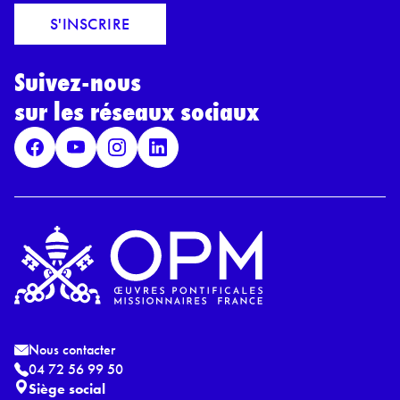
c
a
o
S'INSCRIRE
i
r
l
d
*
Suivez-nous
R
G
sur les réseaux sociaux
P
D
*
Nous contacter
04 72 56 99 50
Siège social