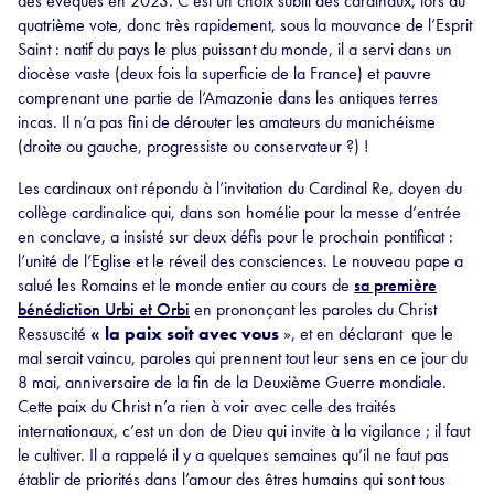
des évêques en 2023. C’est un choix subtil des cardinaux, lors du
quatrième vote, donc très rapidement, sous la mouvance de l’Esprit
Saint : natif du pays le plus puissant du monde, il a servi dans un
diocèse vaste (deux fois la superficie de la France) et pauvre
comprenant une partie de l’Amazonie dans les antiques terres
incas. Il n’a pas fini de dérouter les amateurs du manichéisme
(droite ou gauche, progressiste ou conservateur ?) !
Les cardinaux ont répondu à l’invitation du Cardinal Re, doyen du
collège cardinalice qui, dans son homélie pour la messe d’entrée
en conclave, a insisté sur deux défis pour le prochain pontificat :
l’unité de l’Eglise et le réveil des consciences. Le nouveau pape a
salué les Romains et le monde entier au cours de
sa première
bénédiction Urbi et Orbi
en prononçant les paroles du Christ
Ressuscité
« la paix soit avec vous
», et en déclarant que le
mal serait vaincu, paroles qui prennent tout leur sens en ce jour du
8 mai, anniversaire de la fin de la Deuxième Guerre mondiale.
Cette paix du Christ n’a rien à voir avec celle des traités
internationaux, c’est un don de Dieu qui invite à la vigilance ; il faut
le cultiver. Il a rappelé il y a quelques semaines qu’il ne faut pas
établir de priorités dans l’amour des êtres humains qui sont tous