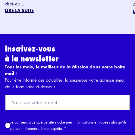
visite du ...
LIRE LA SUITE
Inscrivez-vous
à la newsletter
Tous les mois, le meilleur de la Mission dans votre boîte
mail !
Pour être informé des actualités, laissez-nous votre adresse email
via le formulaire ci-dessous.
F
r
o
m
A
Je consens à ce que ce site stocke mes informations envoyées afin qu’ils
E
c
puissent répondre à ma requête.
*
m