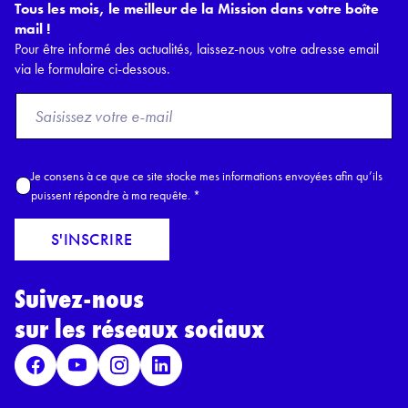
Tous les mois, le meilleur de la Mission dans votre boîte
mail !
Pour être informé des actualités, laissez-nous votre adresse email
via le formulaire ci-dessous.
F
r
o
m
A
Je consens à ce que ce site stocke mes informations envoyées afin qu’ils
E
c
puissent répondre à ma requête.
*
m
c
a
o
S'INSCRIRE
i
r
l
d
*
Suivez-nous
R
G
sur les réseaux sociaux
P
D
*