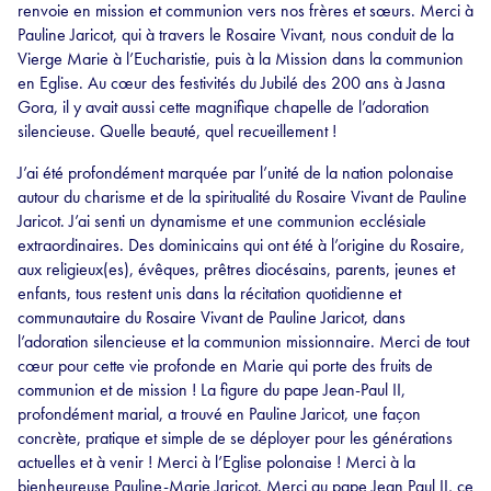
renvoie en mission et communion vers nos frères et sœurs. Merci à
Pauline Jaricot, qui à travers le Rosaire Vivant, nous conduit de la
Vierge Marie à l’Eucharistie, puis à la Mission dans la communion
en Eglise. Au cœur des festivités du Jubilé des 200 ans à Jasna
Gora, il y avait aussi cette magnifique chapelle de l’adoration
silencieuse. Quelle beauté, quel recueillement !
J’ai été profondément marquée par l’unité de la nation polonaise
autour du charisme et de la spiritualité du Rosaire Vivant de Pauline
Jaricot. J’ai senti un dynamisme et une communion ecclésiale
extraordinaires. Des dominicains qui ont été à l’origine du Rosaire,
aux religieux(es), évêques, prêtres diocésains, parents, jeunes et
enfants, tous restent unis dans la récitation quotidienne et
communautaire du Rosaire Vivant de Pauline Jaricot, dans
l’adoration silencieuse et la communion missionnaire. Merci de tout
cœur pour cette vie profonde en Marie qui porte des fruits de
communion et de mission ! La figure du pape Jean-Paul II,
profondément marial, a trouvé en Pauline Jaricot, une façon
concrète, pratique et simple de se déployer pour les générations
actuelles et à venir ! Merci à l’Eglise polonaise ! Merci à la
bienheureuse Pauline-Marie Jaricot. Merci au pape Jean Paul II, ce