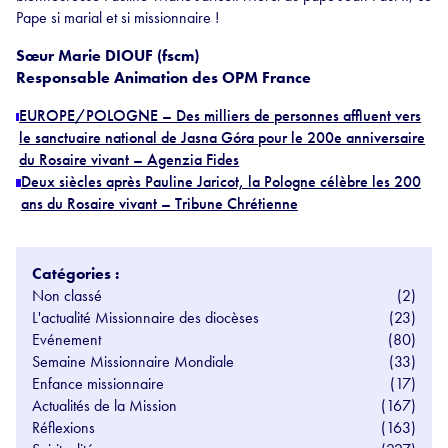
Pape si marial et si missionnaire !
Sœur Marie DIOUF (fscm)
Responsable Animation des OPM France
EUROPE/POLOGNE – Des milliers de personnes affluent vers
le sanctuaire national de Jasna Góra pour le 200e anniversaire
du Rosaire vivant – Agenzia Fides
Deux siècles après Pauline Jaricot, la Pologne célèbre les 200
ans du Rosaire vivant – Tribune Chrétienne
Catégories :
Non classé
(2)
L'actualité Missionnaire des diocèses
(23)
Evénement
(80)
Semaine Missionnaire Mondiale
(33)
Enfance missionnaire
(17)
Actualités de la Mission
(167)
Réflexions
(163)