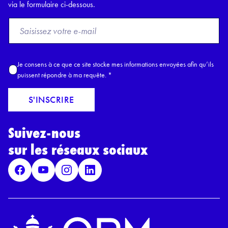
via le formulaire ci-dessous.
F
r
o
m
A
Je consens à ce que ce site stocke mes informations envoyées afin qu’ils
E
c
puissent répondre à ma requête.
*
m
c
a
o
S'INSCRIRE
i
r
l
d
*
Suivez-nous
R
G
sur les réseaux sociaux
P
D
*