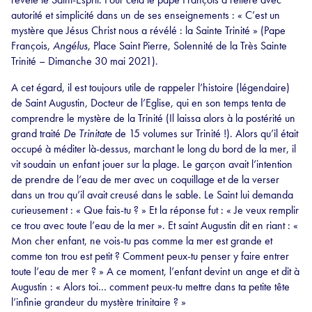
autorité et simplicité dans un de ses enseignements : « C’est un
mystère que Jésus Christ nous a révélé : la Sainte Trinité » (Pape
François,
Angélus
, Place Saint Pierre, Solennité de la Très Sainte
Trinité – Dimanche 30 mai 2021).
A cet égard, il est toujours utile de rappeler l’histoire (légendaire)
de Saint Augustin, Docteur de l’Eglise, qui en son temps tenta de
comprendre le mystère de la Trinité (Il laissa alors à la postérité un
grand traité
De Trinitate
de 15 volumes sur Trinité !). Alors qu’il était
occupé à méditer là-dessus, marchant le long du bord de la mer, il
vit soudain un enfant jouer sur la plage. Le garçon avait l’intention
de prendre de l’eau de mer avec un coquillage et de la verser
dans un trou qu’il avait creusé dans le sable. Le Saint lui demanda
curieusement : « Que fais-tu ? » Et la réponse fut : « Je veux remplir
ce trou avec toute l’eau de la mer ». Et saint Augustin dit en riant : «
Mon cher enfant, ne vois-tu pas comme la mer est grande et
comme ton trou est petit ? Comment peux-tu penser y faire entrer
toute l’eau de mer ? » A ce moment, l’enfant devint un ange et dit à
Augustin : « Alors toi… comment peux-tu mettre dans ta petite tête
l’infinie grandeur du mystère trinitaire ? »