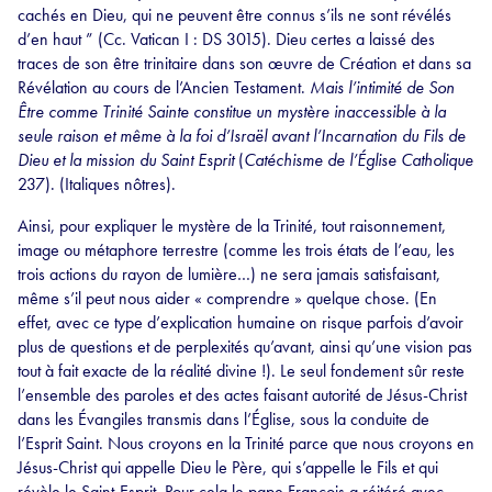
cachés en Dieu, qui ne peuvent être connus s’ils ne sont révélés
d’en haut ” (Cc. Vatican I : DS 3015). Dieu certes a laissé des
traces de son être trinitaire dans son œuvre de Création et dans sa
Révélation au cours de l’Ancien Testament.
Mais l’intimité de Son
Être comme Trinité Sainte constitue un mystère inaccessible à la
seule raison et même à la foi d’Israël avant l’Incarnation du Fils de
Dieu et la mission du Saint Esprit
(
Catéchisme de l’Église Catholique
237). (Italiques nôtres).
Ainsi, pour expliquer le mystère de la Trinité, tout raisonnement,
image ou métaphore terrestre (comme les trois états de l’eau, les
trois actions du rayon de lumière…) ne sera jamais satisfaisant,
même s’il peut nous aider « comprendre » quelque chose. (En
effet, avec ce type d’explication humaine on risque parfois d’avoir
plus de questions et de perplexités qu’avant, ainsi qu’une vision pas
tout à fait exacte de la réalité divine !). Le seul fondement sûr reste
l’ensemble des paroles et des actes faisant autorité de Jésus-Christ
dans les Évangiles transmis dans l’Église, sous la conduite de
l’Esprit Saint. Nous croyons en la Trinité parce que nous croyons en
Jésus-Christ qui appelle Dieu le Père, qui s’appelle le Fils et qui
révèle le Saint-Esprit. Pour cela le pape François a réitéré avec