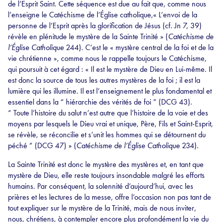
de l’Esprit Saint. Cette séquence est due au fait que, comme nous
l’enseigne le Catéchisme de l’Église catholique,« L’envoi de la
personne de l’Esprit après la glorification de Jésus (cf. Jn 7, 39)
révèle en plénitude le mystère de la Sainte Trinité » (
Catéchisme de
l’Église Catholique
244). C’est le « mystère central de la foi et de la
vie chrétienne », comme nous le rappelle toujours le Catéchisme,
qui poursuit à cet égard : « Il est le mystère de Dieu en Lui-même. Il
est donc la source de tous les autres mystères de la foi ; il est la
lumière qui les illumine. Il est l’enseignement le plus fondamental et
essentiel dans la “ hiérarchie des vérités de foi ” (DCG 43).
“ Toute l’histoire du salut n’est autre que l’histoire de la voie et des
moyens par lesquels le Dieu vrai et unique, Père, Fils et Saint-Esprit,
se révèle, se réconcilie et s’unit les hommes qui se détournent du
péché ” (DCG 47) » (
Catéchisme de l’Église Catholique
234).
La Sainte Trinité est donc le mystère des mystères et, en tant que
mystère de Dieu, elle reste toujours insondable malgré les efforts
humains. Par conséquent, la solennité d’aujourd’hui, avec les
prières et les lectures de la messe, offre l’occasion non pas tant de
tout expliquer sur le mystère de la Trinité, mais de nous inviter,
nous, chrétiens, à contempler encore plus profondément la vie du