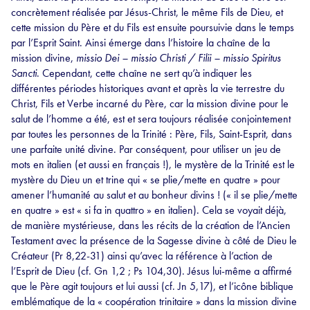
concrètement réalisée par Jésus-Christ, le même Fils de Dieu, et
cette mission du Père et du Fils est ensuite poursuivie dans le temps
par l’Esprit Saint. Ainsi émerge dans l’histoire la chaîne de la
mission divine,
missio Dei – missio Christi / Filii – missio Spiritus
Sancti
. Cependant, cette chaîne ne sert qu’à indiquer les
différentes périodes historiques avant et après la vie terrestre du
Christ, Fils et Verbe incarné du Père, car la mission divine pour le
salut de l’homme a été, est et sera toujours réalisée conjointement
par toutes les personnes de la Trinité : Père, Fils, Saint-Esprit, dans
une parfaite unité divine. Par conséquent, pour utiliser un jeu de
mots en italien (et aussi en français !), le mystère de la Trinité est le
mystère du Dieu un et trine qui « se plie/mette en quatre » pour
amener l’humanité au salut et au bonheur divins ! (« il se plie/mette
en quatre » est « si fa in quattro » en italien). Cela se voyait déjà,
de manière mystérieuse, dans les récits de la création de l’Ancien
Testament avec la présence de la Sagesse divine à côté de Dieu le
Créateur (Pr 8,22-31) ainsi qu’avec la référence à l’action de
l’Esprit de Dieu (cf. Gn 1,2 ; Ps 104,30). Jésus lui-même a affirmé
que le Père agit toujours et lui aussi (cf. Jn 5,17), et l’icône biblique
emblématique de la « coopération trinitaire » dans la mission divine