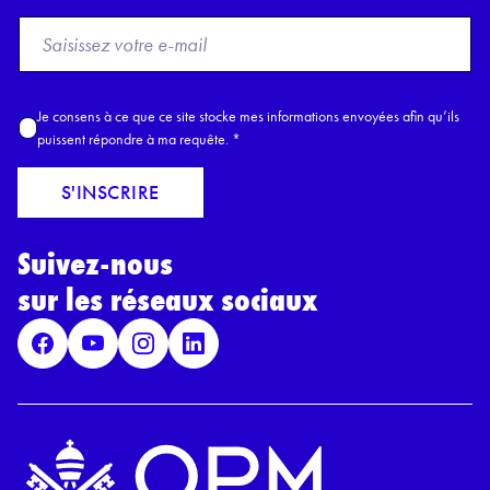
F
r
o
m
A
Je consens à ce que ce site stocke mes informations envoyées afin qu’ils
E
c
puissent répondre à ma requête.
*
m
c
a
o
S'INSCRIRE
i
r
l
d
*
Suivez-nous
R
G
sur les réseaux sociaux
P
D
*