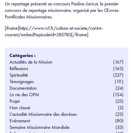
Un reportage présenté au concours Pauline-Jaricot, le premier
concours de reportage missionnaire, organisé par les Œuvres
Pontificales Missionnaires.
[iframe]https://www.rcf.fr/culture-et-societe/contre-
courant/embed?episodeId=285780[/iframe]
Catégories :
Actualités de la Mission
(167)
Réflexions
(163)
Spiritualité
(227)
Témoignages
(111)
Documentation
(24)
La vie des OPM
(154)
Projet
(23)
Non classé
(2)
L'actualité Missionnaire des diocèses
(23)
Evénement
(80)
Semaine Missionnaire Mondiale
(33)