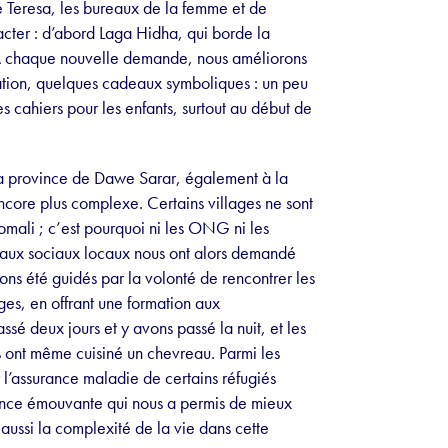
e Teresa, les bureaux de la femme et de
cter : d’abord Laga Hidha, qui borde la
 À chaque nouvelle demande, nous améliorons
mation, quelques cadeaux symboliques : un peu
s cahiers pour les enfants, surtout au début de
 la province de Dawe Sarar, également à la
 encore plus complexe. Certains villages ne sont
omali ; c’est pourquoi ni les ONG ni les
reaux sociaux locaux nous ont alors demandé
ons été guidés par la volonté de rencontrer les
ges, en offrant une formation aux
sé deux jours et y avons passé la nuit, et les
us ont même cuisiné un chevreau. Parmi les
r l’assurance maladie de certains réfugiés
rience émouvante qui nous a permis de mieux
ussi la complexité de la vie dans cette