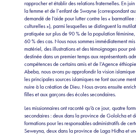
rapprocher et établir des relations fraternelles. En jui
la femme et de l’enfant de Swayne (correspondant aux
demandé de l’aide pour lutter contre les « barmatilee
culturelles »), parmi lesquelles se distinguent la muti
pratiquée sur plus de 90 % de la population féminine
60 % des cas. Nous nous sommes immédiatement mis au 
matériel, des illustrations et des témoignages pour p
destinée dans un premier temps aux représentants admi
compétences de certains amis et de l’Agence éthiop
Abeba, nous avons pu approfondir la vision islamique 
les principales sources islamiques ne font aucune ment
nuire à la création de Dieu. Nous avons ensuite enric
filles et aux garçons des écoles secondaires.
Les missionnaires ont raconté qu’à ce jour, quatre form
secondaires : deux dans la province de Gololcha et d
formations pour les responsables administratifs de certa
Seweyna, deux dans la province de Laga Hidha et une