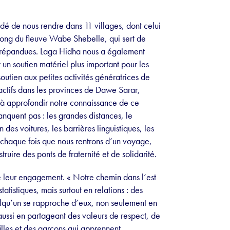
 de nous rendre dans 11 villages, dont celui
long du fleuve Wabe Shebelle, qui sert de
rès répandues. Laga Hidha nous a également
 un soutien matériel plus important pour les
soutien aux petites activités génératrices de
ctifs dans les provinces de Dawe Sarar,
 à approfondir notre connaissance de ce
anquent pas : les grandes distances, le
des voitures, les barrières linguistiques, les
, chaque fois que nous rentrons d’un voyage,
uire des ponts de fraternité et de solidarité.
de leur engagement. « Notre chemin dans l’est
atistiques, mais surtout en relations : des
lqu’un se rapproche d’eux, non seulement en
aussi en partageant des valeurs de respect, de
filles et des garçons qui apprennent