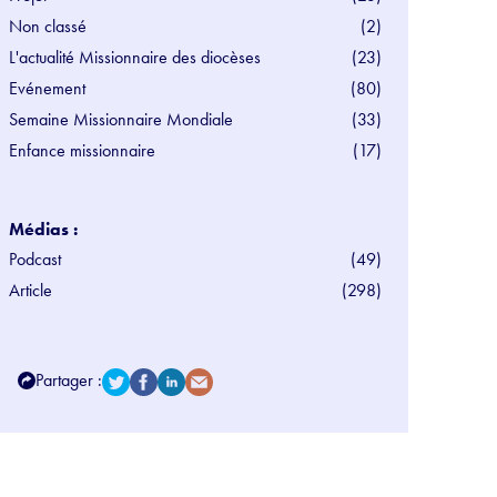
Non classé
(2)
L'actualité Missionnaire des diocèses
(23)
Evénement
(80)
Semaine Missionnaire Mondiale
(33)
Enfance missionnaire
(17)
Médias :
Podcast
(49)
Article
(298)
Partager :