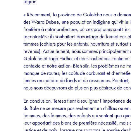
région.
« Récemment, la province de Gololcha nous a demandé
des Warra Dubee, une population indigène qui vit le 
frontière à notre préfecture, où ces pratiques sont t
recontactés : ils souhaitent davantage de formations et
femmes (cahiers pour les enfants, nourriture et surtout 
revenus). Actuellement, nous sommes principalement a
Gololcha et Laga Hidha, et nous souhaitons continuer
contexte et notre action. Bien sûr, les problèmes ne m
manque de routes, les coûts de carburant et d’entretien 
limites en matière de fonds et de ressources. Pourtant
nous nous découvrons de plus en plus désireux de constr
En conclusion, Teresa tient à souligner l’importance 
du Bale ne se mesure pas seulement en chiffres ou en st
hommes, des femmes, des enfants qui sentent que que
leur apportant des biens de première nécessité, mais 
justice et de paix. Lorsque nous voyons le sourire des 