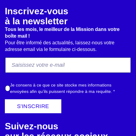
Inscrivez-vous
à la newsletter
Tous les mois, le meilleur de la Mission dans votre
boîte mail !
Pour être informé des actualités, laissez-nous votre
adresse email via le formulaire ci-dessous.
F
r
o
m
A
Je consens à ce que ce site stocke mes informations
E
c
envoyées afin qu’ils puissent répondre à ma requête.
*
m
c
a
o
S'INSCRIRE
i
r
l
d
*
Suivez-nous
R
G