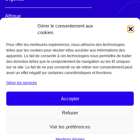
Afrique
Asie
Gérer le consentement aux
Moyen Orient
cookies
Océanie
Pour offrir les meilleures expériences, nous utilisons des technologies
telles que les cookies pour stocker et/ou accéder aux informations des
EN DIRECT
appareils. Le fait de consentir à ces technologies nous permettra de traiter
Centre de documentation et d'archives
des données telles que le comportement de navigation ou les ID uniques
sur ce site. Le fait de ne pas consentir ou de retirer son consentement peut
avoir un effet négatif sur certaines caractéristiques et fonctions.
AGIR
Gérer les services
Donner
Financer un projet
Prier avec nous
Accepter
Offrir une messe
Legs et Donation
Refuser
Voir les préférences
Mentions légales
Politique de confidentialité
Tous droits réservés ©
2026 — Œuvres Pontificales Missionnaires - OPM
Mentions légales