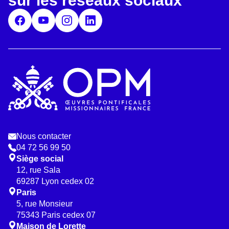
sur les réseaux sociaux
P
D
*
Nous contacter
04 72 56 99 50
Siège social
12, rue Sala
69287 Lyon cedex 02
Paris
5, rue Monsieur
75343 Paris cedex 07
Maison de Lorette