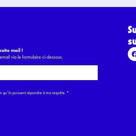
S
s
oîte mail !
email via le formulaire ci-dessous.
in qu’ils puissent répondre à ma requête.
*