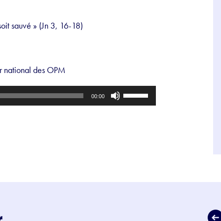
soit sauvé » (Jn 3, 16-18)
r national des OPM
Utilisez
00:00
les
flèches
haut/bas
pour
augmenter
ou
diminuer
le
r
volume.