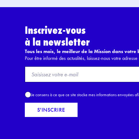
Inscrivez-vous
à la newsletter
Tous les mois, le meilleur de la Mission dans votre b
Pour être informé des actualités, laissez-nous votre adresse 
F
r
o
m
A
Je consens à ce que ce site stocke mes informations envoyées af
E
c
m
c
S'INSCRIRE
a
o
i
r
l
d
*
R