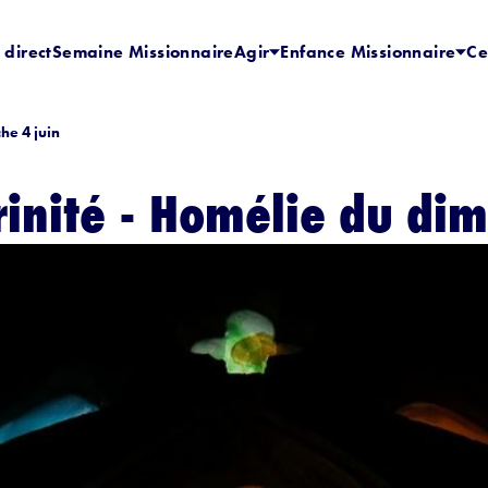
 direct
Semaine Missionnaire
Agir
Enfance Missionnaire
Ce
he 4 juin
Trinité - Homélie du di