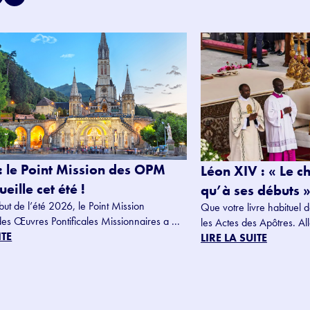
: le Point Mission des OPM
Léon XIV : « Le c
eille cet été !
qu’à ses débuts »
but de l’été 2026, le Point Mission
Que votre livre habituel d
des Œuvres Pontificales Missionnaires a ...
les Actes des Apôtres. Alle
ITE
LIRE LA SUITE