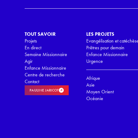
G
P
D
*
TOUT SAVOIR
LES PROJETS
Projets
Evangélisation et catéchès
En direct
Prêtres pour demain
Semaine Missionnaire
Enfance Missionnaire
Agir
Urgence
Enfance Missionnaire
Centre de recherche
Afrique
Contact
Asie
PAULINE JARICOT
Moyen Orient
Océanie