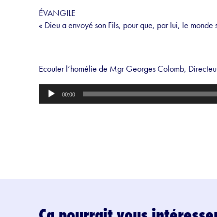
ÉVANGILE
« Dieu a envoyé son Fils, pour que, par lui, le monde 
Ecouter l’homélie de Mgr Georges Colomb, Directeu
Lecteur
00:00
audio
Ça pourrait vous intéresse