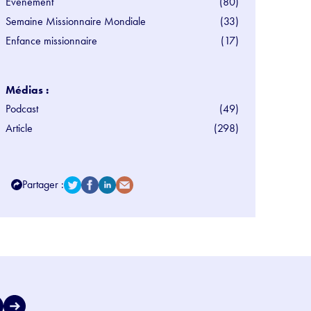
Evénement
(80)
Semaine Missionnaire Mondiale
(33)
Enfance missionnaire
(17)
Médias :
Podcast
(49)
Article
(298)
Partager :