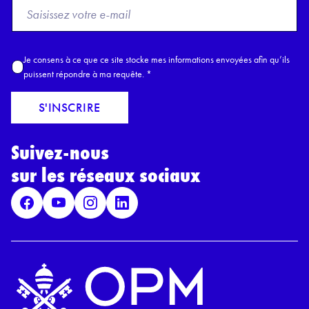
F
r
o
m
A
Je consens à ce que ce site stocke mes informations envoyées afin qu’ils
E
c
puissent répondre à ma requête.
*
m
c
a
o
S'INSCRIRE
i
r
l
d
*
Suivez-nous
R
G
sur les réseaux sociaux
P
D
*