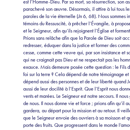
est l’Homme-Dieu. Par sa mort, sa résurrection, son asce
parachevé son œuvre. Désormais, il attire à lui tous l
paroles de la vie éternelle (
Jn
6, 68). Nous sommes inv
témoins du Ressuscité, à prêcher l’Évangile, à propose
et le Seigneur, afin qu’ils rejoignent l’Église et formen
Prions sans relâche afin que la Parole de Dieu soit accu
redresser, éduquer dans la justice et former des comm
cesse, comme cette veuve qui, par son insistance et 
qui ne craignait pas Dieu et ne respectait pas les ho
exauce. Mais demeure posée cette question : le Fils de
foi sur la terre ? Cela dépend de notre témoignage e
dépend aussi des personnes et de leur liberté quand J
aussi de leur docilité à l’Esprit. Que l’Esprit nous don
vents et marées. Le Seigneur est notre secours. Il nous
de nous. Il nous donne vie et force ; prions afin qu’il
gardera, au départ pour la mission et au retour. Il veil
que le Seigneur envoie des ouvriers à sa moisson et 
porte des fruits. Que progressent dans le monde l’amour