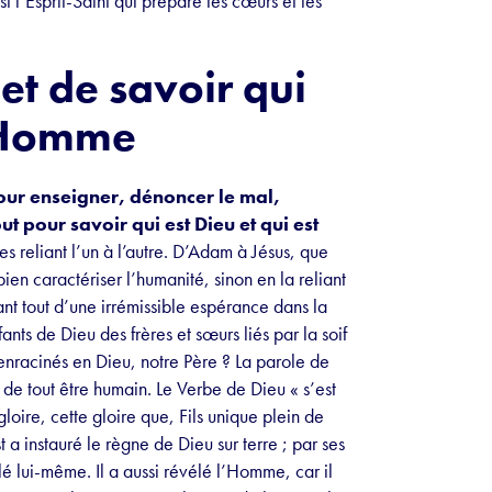
 l’Esprit-Saint qui prépare les cœurs et les
et de savoir qui
l’Homme
pour enseigner, dénoncer le mal,
ut pour savoir qui est Dieu et qui est
 reliant l’un à l’autre. D’Adam à Jésus, que
en caractériser l’humanité, sinon en la reliant
ant tout d’une irrémissible espérance dans la
ants de Dieu des frères et sœurs liés par la soif
enracinés en Dieu, notre Père ? La parole de
, de tout être humain. Le Verbe de Dieu « s’est
gloire, cette gloire que, Fils unique plein de
t a instauré le règne de Dieu sur terre ; par ses
élé lui-même. Il a aussi révélé l’Homme, car il