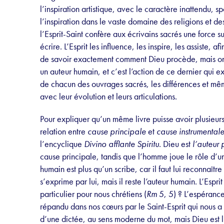
l’inspiration artistique, avec le caractère inattendu, 
l’inspiration dans le vaste domaine des religions et d
l’Esprit-Saint confère aux écrivains sacrés une force s
écrire. L’Esprit les influence, les inspire, les assiste, afi
de savoir exactement comment Dieu procède, mais on p
un auteur humain, et c’est l’action de ce dernier qui exp
de chacun des ouvrages sacrés, les différences et mê
avec leur évolution et leurs articulations.
Pour expliquer qu’un même livre puisse avoir plusieurs 
relation entre
cause principale
et
cause instrumental
l’encyclique
Divino afflante Spiritu
. Dieu est
l’auteur 
cause principale, tandis que l’homme joue le rôle d’
humain est plus qu’un scribe, car il faut lui reconnaître 
s’exprime par lui, mais il reste l’auteur humain. L’Espr
particulier pour nous chrétiens (
Rm
5, 5) ? L’espérance
répandu dans nos cœurs par le Saint-Esprit qui nous a é
d’une dictée, au sens moderne du mot, mais Dieu est l’a