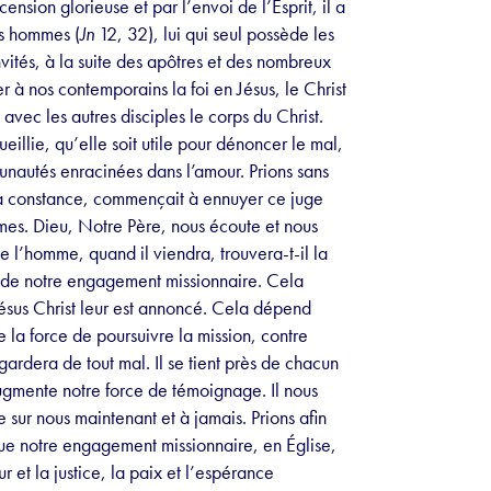
nsion glorieuse et par l’envoi de l’Esprit, il a
es hommes (
Jn
12, 32), lui qui seul possède les
ités, à la suite des apôtres et des nombreux
r à nos contemporains la foi en Jésus, le Christ
t avec les autres disciples le corps du Christ.
eillie, qu’elle soit utile pour dénoncer le mal,
unautés enracinées dans l’amour. Prions sans
sa constance, commençait à ennuyer ce juge
mmes. Dieu, Notre Père, nous écoute et nous
 l’homme, quand il viendra, trouvera-t-il la
t de notre engagement missionnaire. Cela
ésus Christ leur est annoncé. Cela dépend
ne la force de poursuivre la mission, contre
 gardera de tout mal. Il se tient près de chacun
 augmente notre force de témoignage. Il nous
le sur nous maintenant et à jamais. Prions afin
que notre engagement missionnaire, en Église,
 et la justice, la paix et l’espérance