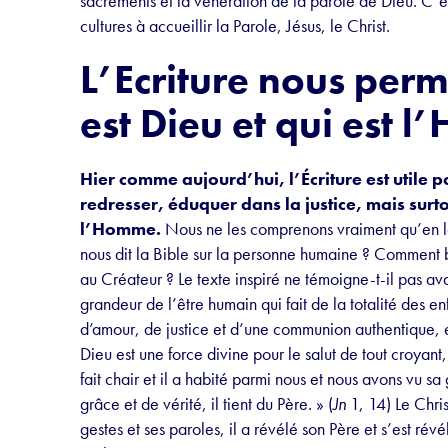
sacrements et la vénération de la parole de Dieu. C’est
cultures à accueillir la Parole, Jésus, le Christ.
L’Ecriture nous perm
est Dieu et qui est 
Hier comme aujourd’hui, l’Écriture est utile 
redresser, éduquer dans la justice, mais surto
l’Homme.
Nous ne les comprenons vraiment qu’en les
nous dit la Bible sur la personne humaine ? Comment bi
au Créateur ? Le texte inspiré ne témoigne-t-il pas av
grandeur de l’être humain qui fait de la totalité des enf
d’amour, de justice et d’une communion authentique, 
Dieu est une force divine pour le salut de tout croyant
fait chair et il a habité parmi nous et nous avons vu sa 
grâce et de vérité, il tient du Père. » (
Jn
1, 14) Le Chris
gestes et ses paroles, il a révélé son Père et s’est rév