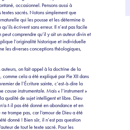
spontané, occasionnel. Pensons aussi à
es textes sacrés. Notons simplement que
urnaturelle qui les pousse et les détermine à
n qu’ils écrivent sans erreur. Il n’est pas facile
eut comprendre qu’il y ait un auteur divin et
lique l’originalité historique et individuelle
me les diverses conceptions théologiques,
auteurs, on fait appel à la doctrine de la
e
, comme cela a été expliqué par Pie XII dans
premier
de l’Écriture sainte, c’est-à-dire la
une
cause instrumentale
. Mais « l’instrument »
la qualité de sujet intelligent et libre. Dieu
it n’a-t-il pas été donné en abondance et en
 ne trompe pas, car l’amour de Dieu a été
té donné ! Bien sûr, il n’est pas question
uteur de tout le texte sacré. Pour les