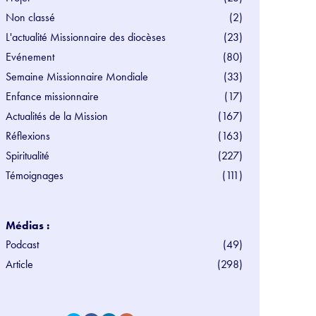
Non classé
(2)
L'actualité Missionnaire des diocèses
(23)
Evénement
(80)
Semaine Missionnaire Mondiale
(33)
Enfance missionnaire
(17)
Actualités de la Mission
(167)
Réflexions
(163)
Spiritualité
(227)
Témoignages
(111)
Médias :
Podcast
(49)
Article
(298)